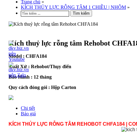
Trang chủ
»
KÍCH THỦY LỰC RỖNG TÂM 1 CHIỀU | NHÔM
»
Tìm kiếm
Kích thuỷ lực rỗng tâm Rehobot CHFA1
Model :
CHFA184
Xuất Xứ : Rehobot/Thụy điển
Bảo Hành : 12 tháng
Quy cách đóng gói : Hộp Carton
Chi tiết
Báo giá
KÍCH THỦY LỰC RỖNG TÂM REHOBOT CHFA184 | CON 