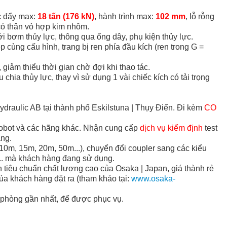
ức đẩy max:
18 tấn (176 kN)
, hành trình max:
102 mm
, lỗ rỗng
có thân vỏ hợp kim nhôm.
i bơm thủy lực, thông qua ống dây, phụ kiện thủy lực.
p cùng cấu hình, trang bị ren phía đầu kích (ren trong G =
, giảm thiểu thời gian chờ đợi khi thao tác.
hia thủy lực, thay vì sử dụng 1 vài chiếc kích có tải trọng
aulic AB tại thành phố Eskilstuna | Thụy Điển. Đi kèm
CO
hobot và các hãng khác.
Nhận cung cấp
dịch vụ kiểm định
test
àng.
10m, 15m, 20m, 50m...), chuyển đổi coupler sang các kiểu
... mà khách hàng đang sử dụng.
 tiêu chuẩn chất lượng cao của Osaka | Japan, giá thành rẻ
ủa khách hàng đặt ra
(tham khảo tại:
www.osaka-
n phòng gần nhất, để được phục vụ.