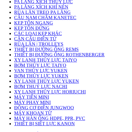
PA LĂNG XÍCH THỦY LỰC
PA LĂNG XÍCH KHÍ NÉN
RÙA LĂN TREO PA LĂNG
CẨU NAM CHÂM KANETEC
KẸP TÔN NGANG
KẸP TÔN ĐỨNG
CÁC LOẠI KẸP KHÁC
CÂN CẨU ĐIỆN TỬ
RÙA LĂN | TROLLEYS
THIẾT BỊ ĐƯỜNG ỐNG REMS
THIẾT BỊ ĐƯỜNG ỐNG ROTHENBERGER
XY LANH THỦY LỰC TAIYO
BƠM THỦY LỰC TAIYO
VAN THỦY LỰC YUKEN
BƠM THỦY LỰC YUKEN
XY LANH THỦY LỰC YUKEN
BƠM THUỶ LỰC NACHI
XY LANH THỦY LỰC HORIUCHI
MÁY TIỆN MINI
MÁY PHAY MINI
ĐỘNG CƠ ĐIỆN JUNGWOO
MÁY KHOAN TỪ
MÁY HÀN ỐNG HDPE, PPR, PVC
THIẾT BỊ SIẾT LỰC KANON