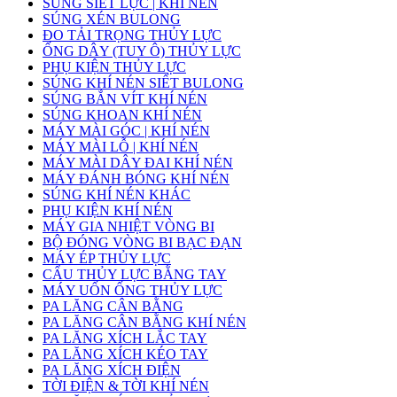
SÚNG SIẾT LỰC | KHÍ NÉN
SÚNG XÉN BULONG
ĐO TẢI TRỌNG THỦY LỰC
ỐNG DÂY (TUY Ô) THỦY LỰC
PHỤ KIỆN THỦY LỰC
SÚNG KHÍ NÉN SIẾT BULONG
SÚNG BẮN VÍT KHÍ NÉN
SÚNG KHOAN KHÍ NÉN
MÁY MÀI GÓC | KHÍ NÉN
MÁY MÀI LỖ | KHÍ NÉN
MÁY MÀI DÂY ĐAI KHÍ NÉN
MÁY ĐÁNH BÓNG KHÍ NÉN
SÚNG KHÍ NÉN KHÁC
PHỤ KIỆN KHÍ NÉN
MÁY GIA NHIỆT VÒNG BI
BỘ ĐÓNG VÒNG BI BẠC ĐẠN
MÁY ÉP THỦY LỰC
CẨU THỦY LỰC BẰNG TAY
MÁY UỐN ỐNG THỦY LỰC
PA LĂNG CÂN BẰNG
PA LĂNG CÂN BẰNG KHÍ NÉN
PA LĂNG XÍCH LẮC TAY
PA LĂNG XÍCH KÉO TAY
PA LĂNG XÍCH ĐIỆN
TỜI ĐIỆN & TỜI KHÍ NÉN