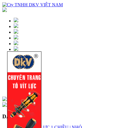
DANH MỤC
KÍCH THỦY LỰC 1 CHIỀU | NHỎ