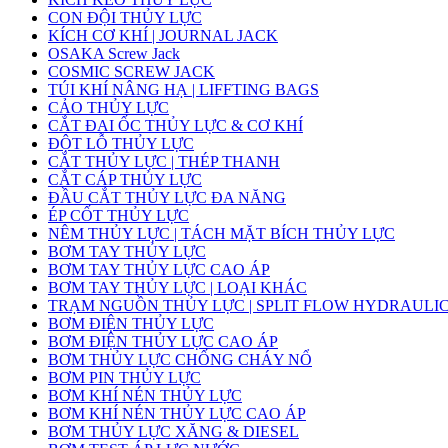
CON ĐỘI THỦY LỰC
KÍCH CƠ KHÍ | JOURNAL JACK
OSAKA Screw Jack
COSMIC SCREW JACK
TÚI KHÍ NÂNG HẠ | LIFFTING BAGS
CẢO THỦY LỰC
CẮT ĐAI ỐC THỦY LỰC & CƠ KHÍ
ĐỘT LỖ THỦY LỰC
CẮT THỦY LỰC | THÉP THANH
CẮT CÁP THỦY LỰC
ĐẦU CẮT THỦY LỰC ĐA NĂNG
ÉP CỐT THỦY LỰC
NÊM THỦY LỰC | TÁCH MẶT BÍCH THỦY LỰC
BƠM TAY THỦY LỰC
BƠM TAY THỦY LỰC CAO ÁP
BƠM TAY THỦY LỰC | LOẠI KHÁC
TRẠM NGUỒN THỦY LỰC | SPLIT FLOW HYDRAULI
BƠM ĐIỆN THỦY LỰC
BƠM ĐIỆN THỦY LỰC CAO ÁP
BƠM THỦY LỰC CHỐNG CHÁY NỔ
BƠM PIN THỦY LỰC
BƠM KHÍ NÉN THỦY LỰC
BƠM KHÍ NÉN THỦY LỰC CAO ÁP
BƠM THỦY LỰC XĂNG & DIESEL