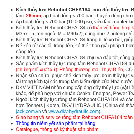
Kích thủy lực Rehobot CHFA184, con đội thủy lực
tâm:
26 mm
, áp hoạt động < 700 bar, chuyên dùng cho
Áp hoạt động < 700 bar (10.000 psi), với đầu coupler k
Kích thủy lực Rehobot CHFA184 có
thân vỏ bằng hợp 
M35x1.5, ren ngoài M = M90x2), cũng như 2 bulong chìm 
Kích thủy lực Rehobot CHFA184 trang bị lò xo hồi, giúp kí
Để kéo rút các tải trọng lớn, có thể chọn giải pháp 1 b
nâng lớn.
Kích thủy lực Rehobot CHFA184 chịu va đập tốt, cùng gi
Sản phẩm kích thủy lực rỗng tâm Rehobot CHFA184 đượ
(chứng chỉ xuất xứ): Phòng thương mại Thụy Điển
, CQ
Nhận sửa chữa, phục chế kích thủy lực, bơm thủy lực v
tải trọng kích tại các trung tâm kiểm định của Nhà nướ
DKV VIET NAM nhận cung cấp ống dây thủy lực (vật liệu
khác, để phù hợp với chuẩn Osaka, Enerpac, Power Tea
Ngoài kích thủy lực rỗng tâm Rehobot CHFA184 và các s
hơn Tonners | Korea, DKV HYDRAULIC | China để thỏa 
jack.com.vn
và
www.dkv-hydraulic.com
).
Giao hàng và service rỗng tâm Rehobot CHFA184 toàn
Thông tin niêm yết sản phẩm tại hãng
.
Catalogue, thông số kỹ thuật sản phẩm
.