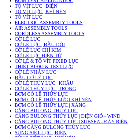
BƠM TEST ÁP LỰC NƯỚC
TÔ VÍT LỰC | ĐIỆN
TÔ VÍT LỰC | KHÍ NÉN
TÔ VÍT LỰC
ELECTRIC ASSEMBLY TOOLS
AIR ASSEMBLY TOOLS
CORDLESS ASSEMBLY TOOLS
CỜ LÊ LỰC
CỜ LÊ LỰC | ĐẦU DỜI
CỜ LÊ LỰC CHỈ KIM
CỜ LÊ LỰC ĐIỆN TỬ
CỜ LÊ & TÔ VÍT FIXED LỰC
THIẾT BỊ ĐO & TEST LỰC
CỜ LÊ NHÂN LỰC
ĐẦU CỜ LÊ LỰC
CỜ LÊ THỦY LỰC | KHẨU
CỜ LÊ THỦY LỰC | TRÒNG
BƠM CỜ LÊ THỦY LỰC
BƠM CỜ LÊ THỦY LỰC | KHÍ NÉN
BƠM CỜ LÊ THỦY LỰC | XĂNG
CĂNG BULONG THỦY LỰC
CĂNG BULONG THỦY LỰC | ĐIỆN GIÓ - WIND
CĂNG BULONG THỦY LỰC | SUBSEA - ĐÁY BIỂN
BƠM CĂNG BULONG THỦY LỰC
SÚNG SIẾT LỰC | ĐIỆN