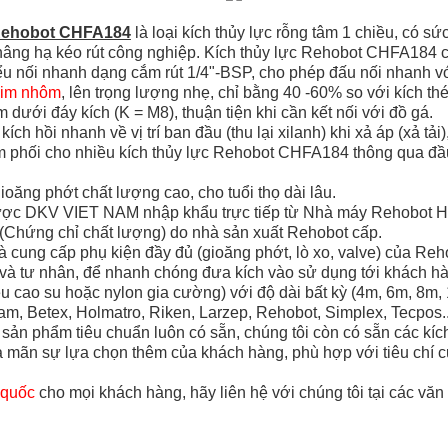
 Rehobot CHFA184
là loại kích thủy lực rỗng tâm 1 chiều, có s
 nâng hạ kéo rút công nghiệp. Kích thủy lực Rehobot CHFA184 
iểu nối nhanh dạng cắm rút 1/4"-BSP, cho phép đấu nối nhanh vớ
kim nhôm
, lên trọng lượng nhẹ, chỉ bằng 40 -60% so với kích thé
dưới đáy kích (K = M8), thuận tiện khi cần kết nối với đồ gá.
ch hồi nhanh về vị trí ban đầu (thu lại xilanh) khi xả áp (xả tải)
ơm phối cho nhiều kích thủy lực Rehobot CHFA184 thông qua đầu c
oăng phớt chất lượng cao, cho tuổi thọ dài lâu.
c DKV VIET NAM nhập khẩu trực tiếp từ Nhà máy Rehobot Hydr
 (Chứng chỉ chất lượng) do nhà sản xuất Rehobot cấp.
à cung cấp phụ kiện đầy đủ (gioăng phớt, lò xo, valve) của Re
c và tư nhân, để nhanh chóng đưa kích vào sử dụng tới khách h
 cao su hoặc nylon gia cường) với độ dài bất kỳ (4m, 6m, 8m, 
m, Betex, Holmatro, Riken, Larzep, Rehobot, Simplex, Tecpos
ản phẩm tiêu chuẩn luôn có sẵn, chúng tôi còn có sẵn các kích
mãn sự lựa chọn thêm của khách hàng, phù hợp với tiêu chí c
 quốc
cho mọi khách hàng, hãy liên hệ với chúng tôi tại các vă