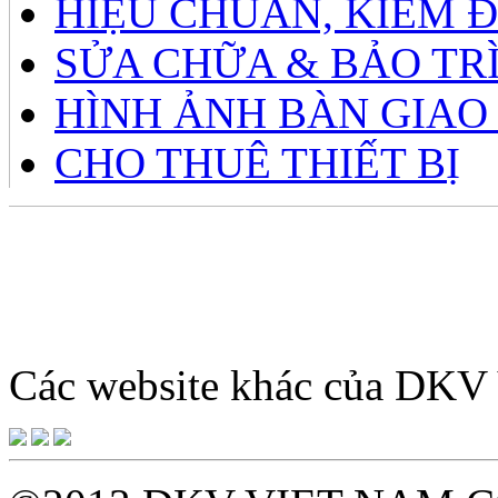
HIỆU CHUẨN, KIỂM 
SỬA CHỮA & BẢO TR
HÌNH ẢNH BÀN GIAO
CHO THUÊ THIẾT BỊ
Giờ làm việc: 8h – 12h sá
tới Thứ 7 hàn
Các website khác của DK