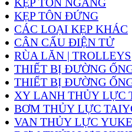
KẸP TÔN NGANG
KẸP TÔN ĐỨNG
CÁC LOẠI KẸP KHÁC
CÂN CẨU ĐIỆN TỬ
RÙA LĂN | TROLLEYS
THIẾT BỊ ĐƯỜNG ỐN
THIẾT BỊ ĐƯỜNG ỐN
XY LANH THỦY LỰC 
BƠM THỦY LỰC TAIY
VAN THỦY LỰC YUK