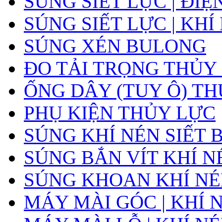
SÚNG SIẾT LỰC | ĐIỆ
SÚNG SIẾT LỰC | KHÍ
SÚNG XÉN BULONG
ĐO TẢI TRỌNG THỦY
ỐNG DÂY (TUY Ô) T
PHỤ KIỆN THỦY LỰC
SÚNG KHÍ NÉN SIẾT
SÚNG BẮN VÍT KHÍ N
SÚNG KHOAN KHÍ N
MÁY MÀI GÓC | KHÍ 