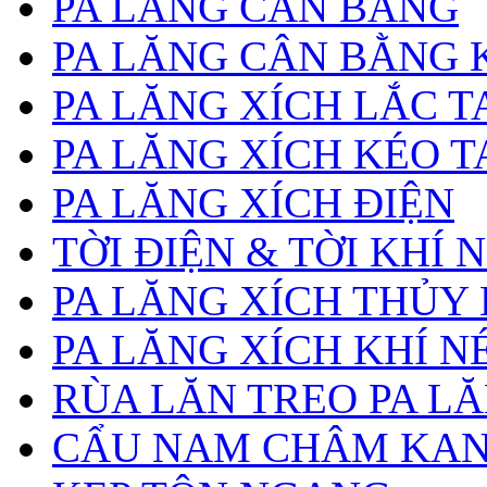
PA LĂNG CÂN BẰNG
PA LĂNG CÂN BẰNG 
PA LĂNG XÍCH LẮC T
PA LĂNG XÍCH KÉO T
PA LĂNG XÍCH ĐIỆN
TỜI ĐIỆN & TỜI KHÍ 
PA LĂNG XÍCH THỦY
PA LĂNG XÍCH KHÍ N
RÙA LĂN TREO PA L
CẨU NAM CHÂM KA