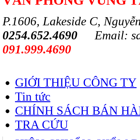
VĂN PHÒNG VŨNG 
P.1606, Lakeside C, Nguyễ
0254.652.4690
Email: s
091.999.4690
GIỚI THIỆU CÔNG TY
Tin tức
CHÍNH SÁCH BÁN H
TRA CỨU