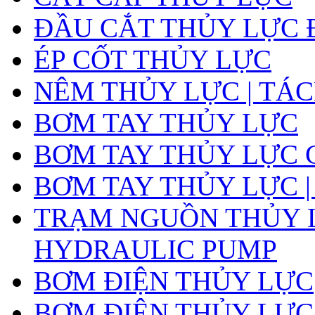
ĐẦU CẮT THỦY LỰC 
ÉP CỐT THỦY LỰC
NÊM THỦY LỰC | TÁ
BƠM TAY THỦY LỰC
BƠM TAY THỦY LỰC 
BƠM TAY THỦY LỰC |
TRẠM NGUỒN THỦY L
HYDRAULIC PUMP
BƠM ĐIỆN THỦY LỰC
BƠM ĐIỆN THỦY LỰC