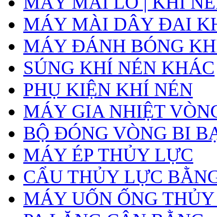
MÁY MÀI LỖ | KHÍ N
MÁY MÀI DÂY ĐAI K
MÁY ĐÁNH BÓNG KH
SÚNG KHÍ NÉN KHÁC
PHỤ KIỆN KHÍ NÉN
MÁY GIA NHIỆT VÒNG
BỘ ĐÓNG VÒNG BI B
MÁY ÉP THỦY LỰC
CẨU THỦY LỰC BẰNG
MÁY UỐN ỐNG THỦY