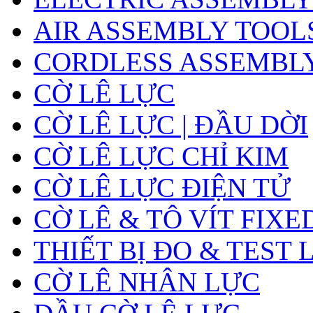
AIR ASSEMBLY TOOL
CORDLESS ASSEMBL
CỜ LÊ LỰC
CỜ LÊ LỰC | ĐẦU DỜI
CỜ LÊ LỰC CHỈ KIM
CỜ LÊ LỰC ĐIỆN TỬ
CỜ LÊ & TÔ VÍT FIXE
THIẾT BỊ ĐO & TEST 
CỜ LÊ NHÂN LỰC