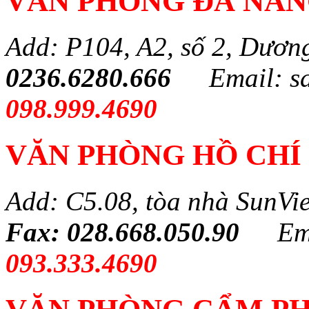
VĂN PHÒNG ĐÀ NẴ
Add: P104, A2, số 2, Dươn
0236.6280.666
Email: s
098.999.4690
VĂN PHÒNG HỒ CHÍ
Add: C5.08, tòa nhà SunVi
Fax: 028.668.050.90
Em
093.333.4690