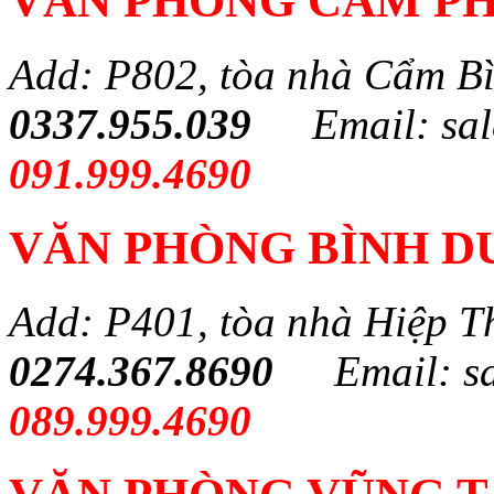
VĂN PHÒNG CẨM PH
Add: P802, tòa nhà Cẩm B
0337.955.039
Email: sa
091.999.4690
VĂN PHÒNG BÌNH 
Add: P401, tòa nhà Hiệp T
0274.367.8690
Email: s
089.999.4690