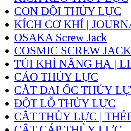
CON ĐỘI THỦY LỰC
KÍCH CƠ KHÍ | JOUR
OSAKA Screw Jack
COSMIC SCREW JAC
TÚI KHÍ NÂNG HẠ | L
CẢO THỦY LỰC
CẮT ĐAI ỐC THỦY LỰ
ĐỘT LỖ THỦY LỰC
CẮT THỦY LỰC | THÉ
CẮT CÁP THỦY LỰC