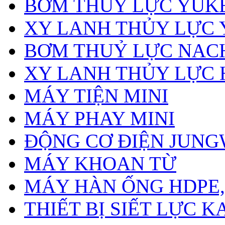
BƠM THỦY LỰC YUK
XY LANH THỦY LỰC
BƠM THUỶ LỰC NAC
XY LANH THỦY LỰC 
MÁY TIỆN MINI
MÁY PHAY MINI
ĐỘNG CƠ ĐIỆN JUN
MÁY KHOAN TỪ
MÁY HÀN ỐNG HDPE, 
THIẾT BỊ SIẾT LỰC 