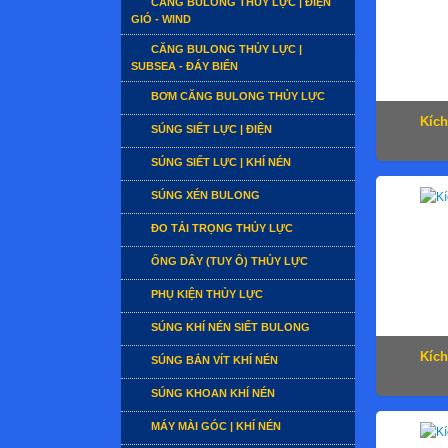
CĂNG BULONG THỦY LỰC | ĐIỆN
GIÓ - WIND
CĂNG BULONG THỦY LỰC |
SUBSEA - ĐÁY BIỂN
BƠM CĂNG BULONG THỦY LỰC
Kích
SÚNG SIẾT LỰC | ĐIỆN
SÚNG SIẾT LỰC | KHÍ NÉN
SÚNG XÉN BULONG
ĐO TẢI TRỌNG THỦY LỰC
ỐNG DÂY (TUY Ô) THỦY LỰC
PHỤ KIỆN THỦY LỰC
SÚNG KHÍ NÉN SIẾT BULONG
Kích
SÚNG BẮN VÍT KHÍ NÉN
SÚNG KHOAN KHÍ NÉN
MÁY MÀI GÓC | KHÍ NÉN