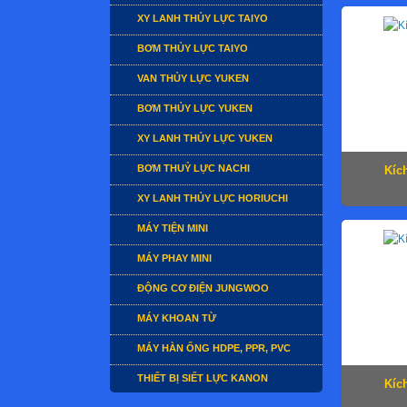
XY LANH THỦY LỰC TAIYO
BƠM THỦY LỰC TAIYO
VAN THỦY LỰC YUKEN
BƠM THỦY LỰC YUKEN
XY LANH THỦY LỰC YUKEN
BƠM THUỶ LỰC NACHI
Kíc
XY LANH THỦY LỰC HORIUCHI
MÁY TIỆN MINI
MÁY PHAY MINI
ĐỘNG CƠ ĐIỆN JUNGWOO
MÁY KHOAN TỪ
MÁY HÀN ỐNG HDPE, PPR, PVC
THIẾT BỊ SIẾT LỰC KANON
Kíc