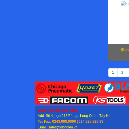
Kích
1
2
VĂN PHÒNG HÀ NỘI
Add: Số 4, ngõ 218/64 Lạc Long Quân, Tây Hồ.
Tel/ Fax: 0243.998.9890 | 024.625.826.88
Email: sales@dkv.com.vn