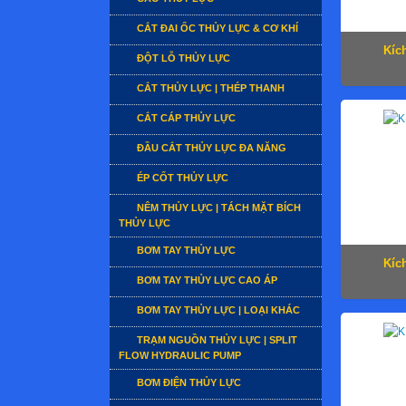
CẮT ĐAI ỐC THỦY LỰC & CƠ KHÍ
Kíc
ĐỘT LỖ THỦY LỰC
CẮT THỦY LỰC | THÉP THANH
CẮT CÁP THỦY LỰC
ĐẦU CẮT THỦY LỰC ĐA NĂNG
ÉP CỐT THỦY LỰC
NÊM THỦY LỰC | TÁCH MẶT BÍCH
THỦY LỰC
BƠM TAY THỦY LỰC
Kíc
BƠM TAY THỦY LỰC CAO ÁP
BƠM TAY THỦY LỰC | LOẠI KHÁC
TRẠM NGUỒN THỦY LỰC | SPLIT
FLOW HYDRAULIC PUMP
BƠM ĐIỆN THỦY LỰC