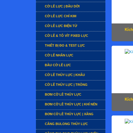
CỜ LÊ LỰC | ĐẦU DỜI
CỜ LÊ LỰC CHỈ KIM
CỜ LÊ LỰC ĐIỆN TỬ
Kích
CỜ LÊ & TÔ VÍT FIXED LỰC
THIẾT BỊ ĐO & TEST LỰC
CỜ LÊ NHÂN LỰC
ĐẦU CỜ LÊ LỰC
CỜ LÊ THỦY LỰC | KHẨU
CỜ LÊ THỦY LỰC | TRÒNG
BƠM CỜ LÊ THỦY LỰC
Kích
BƠM CỜ LÊ THỦY LỰC | KHÍ NÉN
BƠM CỜ LÊ THỦY LỰC | XĂNG
CĂNG BULONG THỦY LỰC