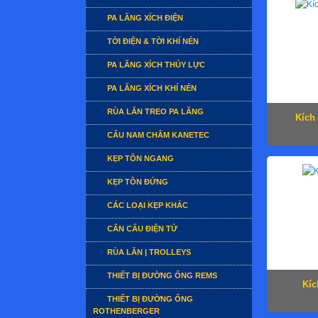
PA LĂNG XÍCH ĐIỆN
TỜI ĐIỆN & TỜI KHÍ NÉN
PA LĂNG XÍCH THỦY LỰC
PA LĂNG XÍCH KHÍ NÉN
RÙA LĂN TREO PA LĂNG
Kích
CẨU NAM CHÂM KANETEC
KẸP TÔN NGANG
KẸP TÔN ĐỨNG
CÁC LOẠI KẸP KHÁC
CÂN CẨU ĐIỆN TỬ
RÙA LĂN | TROLLEYS
THIẾT BỊ ĐƯỜNG ỐNG REMS
Kíc
THIẾT BỊ ĐƯỜNG ỐNG
ROTHENBERGER