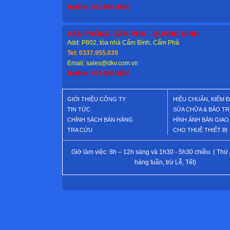
Hotline: 092.888.4690
VĂN PHÒNG CẨM PHẢ - QUẢNG NINH
Add: P802, tòa nhà Cẩm Bình, Cẩm Phả
Tel: 0337.955.039
Email: sales@dkv.com.vn
Hotline: 091.999.4690
GIỚI THIỆU CÔNG TY
HIỆU CHUẨN, KIỂM 
TIN TỨC
SỬA CHỮA & BẢO TR
CHÍNH SÁCH BÁN HÀNG
HÌNH ẢNH BÀN GIA
TRA CỨU
CHO THUÊ THIẾT BỊ
Giờ làm việc: 8h – 12h sáng và 1h30 - 5h30 chiều. ( Thứ 
hàng tuần, trừ Lễ, Tết)