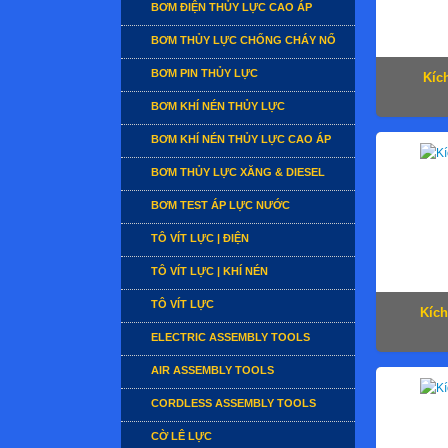
BƠM ĐIỆN THỦY LỰC CAO ÁP
BƠM THỦY LỰC CHỐNG CHÁY NỔ
BƠM PIN THỦY LỰC
Kíc
BƠM KHÍ NÉN THỦY LỰC
BƠM KHÍ NÉN THỦY LỰC CAO ÁP
BƠM THỦY LỰC XĂNG & DIESEL
BƠM TEST ÁP LỰC NƯỚC
TÔ VÍT LỰC | ĐIỆN
TÔ VÍT LỰC | KHÍ NÉN
TÔ VÍT LỰC
Kích
ELECTRIC ASSEMBLY TOOLS
AIR ASSEMBLY TOOLS
CORDLESS ASSEMBLY TOOLS
CỜ LÊ LỰC