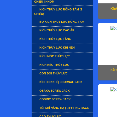
CHIỀU | NHÔM
Kíc
KÍCH THỦY LỰC RỖNG TÂM (2
CHIỀU)
BỘ KÍCH THỦY LỰC RỖNG TÂM
KÍCH THỦY LỰC CAO ÁP
KÍCH THỦY LỰC TẦNG
KÍCH THỦY LỰC KHÍ NÉN
KÍCH MÓC THỦY LỰC
KÍCH KÉO THỦY LỰC
Kíc
CON ĐỘI THỦY LỰC
KÍCH CƠ KHÍ | JOURNAL JACK
OSAKA SCREW JACK
COSMIC SCREW JACK
TÚI KHÍ NÂNG HẠ | LIFFTING BAGS
CẢO THỦY LỰC