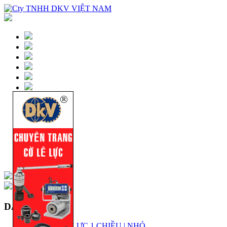
DANH MỤC
KÍCH THỦY LỰC 1 CHIỀU | NHỎ