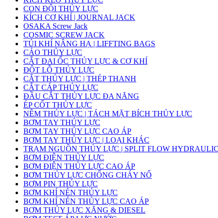
CON ĐỘI THỦY LỰC
KÍCH CƠ KHÍ | JOURNAL JACK
OSAKA Screw Jack
COSMIC SCREW JACK
TÚI KHÍ NÂNG HẠ | LIFFTING BAGS
CẢO THỦY LỰC
CẮT ĐAI ỐC THỦY LỰC & CƠ KHÍ
ĐỘT LỖ THỦY LỰC
CẮT THỦY LỰC | THÉP THANH
CẮT CÁP THỦY LỰC
ĐẦU CẮT THỦY LỰC ĐA NĂNG
ÉP CỐT THỦY LỰC
NÊM THỦY LỰC | TÁCH MẶT BÍCH THỦY LỰC
BƠM TAY THỦY LỰC
BƠM TAY THỦY LỰC CAO ÁP
BƠM TAY THỦY LỰC | LOẠI KHÁC
TRẠM NGUỒN THỦY LỰC | SPLIT FLOW HYDRAULI
BƠM ĐIỆN THỦY LỰC
BƠM ĐIỆN THỦY LỰC CAO ÁP
BƠM THỦY LỰC CHỐNG CHÁY NỔ
BƠM PIN THỦY LỰC
BƠM KHÍ NÉN THỦY LỰC
BƠM KHÍ NÉN THỦY LỰC CAO ÁP
BƠM THỦY LỰC XĂNG & DIESEL