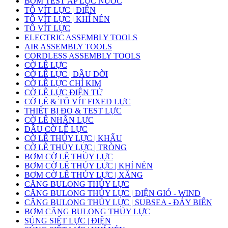
BƠM TEST ÁP LỰC NƯỚC
TÔ VÍT LỰC | ĐIỆN
TÔ VÍT LỰC | KHÍ NÉN
TÔ VÍT LỰC
ELECTRIC ASSEMBLY TOOLS
AIR ASSEMBLY TOOLS
CORDLESS ASSEMBLY TOOLS
CỜ LÊ LỰC
CỜ LÊ LỰC | ĐẦU DỜI
CỜ LÊ LỰC CHỈ KIM
CỜ LÊ LỰC ĐIỆN TỬ
CỜ LÊ & TÔ VÍT FIXED LỰC
THIẾT BỊ ĐO & TEST LỰC
CỜ LÊ NHÂN LỰC
ĐẦU CỜ LÊ LỰC
CỜ LÊ THỦY LỰC | KHẨU
CỜ LÊ THỦY LỰC | TRÒNG
BƠM CỜ LÊ THỦY LỰC
BƠM CỜ LÊ THỦY LỰC | KHÍ NÉN
BƠM CỜ LÊ THỦY LỰC | XĂNG
CĂNG BULONG THỦY LỰC
CĂNG BULONG THỦY LỰC | ĐIỆN GIÓ - WIND
CĂNG BULONG THỦY LỰC | SUBSEA - ĐÁY BIỂN
BƠM CĂNG BULONG THỦY LỰC
SÚNG SIẾT LỰC | ĐIỆN