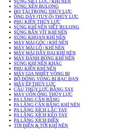
SÚNG SIẾT LỰC | KHÍ NÉN
SÚNG XÉN BULONG
ĐO TẢI TRỌNG THỦY LỰC
ỐNG DÂY (TUY Ô) THỦY LỰC
PHỤ KIỆN THỦY LỰC
SÚNG KHÍ NÉN SIẾT BULONG
SÚNG BẮN VÍT KHÍ NÉN
SÚNG KHOAN KHÍ NÉN
MÁY MÀI GÓC | KHÍ NÉN
MÁY MÀI LỖ | KHÍ NÉN
MÁY MÀI DÂY ĐAI KHÍ NÉN
MÁY ĐÁNH BÓNG KHÍ NÉN
SÚNG KHÍ NÉN KHÁC
PHỤ KIỆN KHÍ NÉN
MÁY GIA NHIỆT VÒNG BI
BỘ ĐÓNG VÒNG BI BẠC ĐẠN
MÁY ÉP THỦY LỰC
CẨU THỦY LỰC BẰNG TAY
MÁY UỐN ỐNG THỦY LỰC
PA LĂNG CÂN BẰNG
PA LĂNG CÂN BẰNG KHÍ NÉN
PA LĂNG XÍCH LẮC TAY
PA LĂNG XÍCH KÉO TAY
PA LĂNG XÍCH ĐIỆN
TỜI ĐIỆN & TỜI KHÍ NÉN