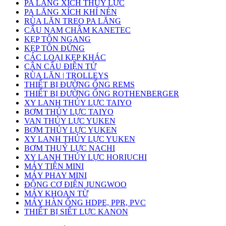
PA LĂNG XÍCH THỦY LỰC
PA LĂNG XÍCH KHÍ NÉN
RÙA LĂN TREO PA LĂNG
CẨU NAM CHÂM KANETEC
KẸP TÔN NGANG
KẸP TÔN ĐỨNG
CÁC LOẠI KẸP KHÁC
CÂN CẨU ĐIỆN TỬ
RÙA LĂN | TROLLEYS
THIẾT BỊ ĐƯỜNG ỐNG REMS
THIẾT BỊ ĐƯỜNG ỐNG ROTHENBERGER
XY LANH THỦY LỰC TAIYO
BƠM THỦY LỰC TAIYO
VAN THỦY LỰC YUKEN
BƠM THỦY LỰC YUKEN
XY LANH THỦY LỰC YUKEN
BƠM THUỶ LỰC NACHI
XY LANH THỦY LỰC HORIUCHI
MÁY TIỆN MINI
MÁY PHAY MINI
ĐỘNG CƠ ĐIỆN JUNGWOO
MÁY KHOAN TỪ
MÁY HÀN ỐNG HDPE, PPR, PVC
THIẾT BỊ SIẾT LỰC KANON