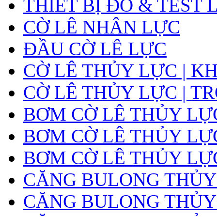
THIẾT BỊ ĐO & TEST 
CỜ LÊ NHÂN LỰC
ĐẦU CỜ LÊ LỰC
CỜ LÊ THỦY LỰC | K
CỜ LÊ THỦY LỰC | T
BƠM CỜ LÊ THỦY LỰ
BƠM CỜ LÊ THỦY LỰC
BƠM CỜ LÊ THỦY LỰ
CĂNG BULONG THỦY
CĂNG BULONG THỦY L