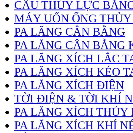
CẨU THỦY LỰC BẰNG
MÁY UỐN ỐNG THỦY
PA LĂNG CÂN BẰNG
PA LĂNG CÂN BẰNG 
PA LĂNG XÍCH LẮC T
PA LĂNG XÍCH KÉO T
PA LĂNG XÍCH ĐIỆN
TỜI ĐIỆN & TỜI KHÍ 
PA LĂNG XÍCH THỦY
PA LĂNG XÍCH KHÍ N