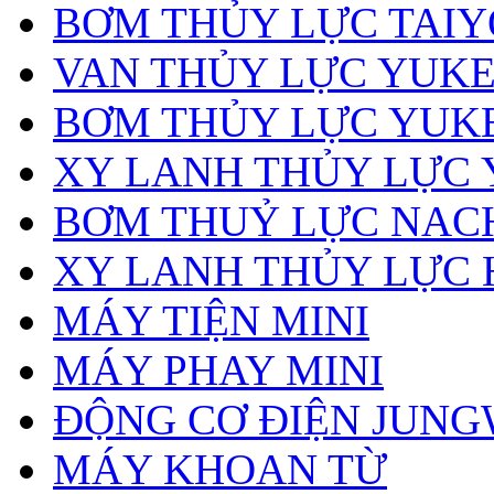
BƠM THỦY LỰC TAIY
VAN THỦY LỰC YUK
BƠM THỦY LỰC YUK
XY LANH THỦY LỰC
BƠM THUỶ LỰC NAC
XY LANH THỦY LỰC 
MÁY TIỆN MINI
MÁY PHAY MINI
ĐỘNG CƠ ĐIỆN JUN
MÁY KHOAN TỪ