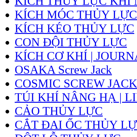
KÍCH THỦY LỰC KHÍ
KÍCH MÓC THỦY LỰC
KÍCH KÉO THỦY LỰC
CON ĐỘI THỦY LỰC
KÍCH CƠ KHÍ | JOUR
OSAKA Screw Jack
COSMIC SCREW JAC
TÚI KHÍ NÂNG HẠ | L
CẢO THỦY LỰC
CẮT ĐAI ỐC THỦY LỰ