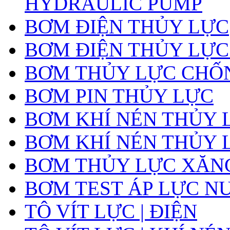
HYDRAULIC PUMP
BƠM ĐIỆN THỦY LỰC
BƠM ĐIỆN THỦY LỰC
BƠM THỦY LỰC CHỐ
BƠM PIN THỦY LỰC
BƠM KHÍ NÉN THỦY 
BƠM KHÍ NÉN THỦY 
BƠM THỦY LỰC XĂNG
BƠM TEST ÁP LỰC N
TÔ VÍT LỰC | ĐIỆN