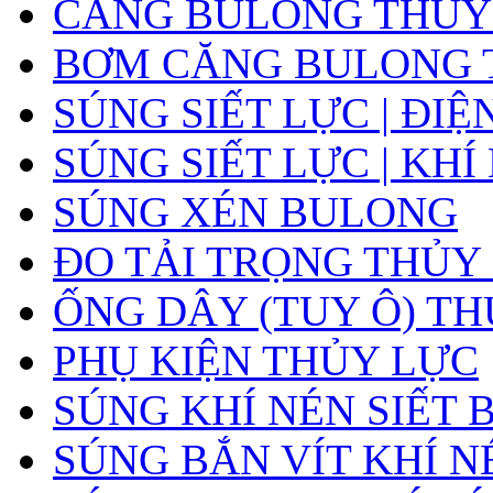
CĂNG BULONG THỦY L
BƠM CĂNG BULONG 
SÚNG SIẾT LỰC | ĐIỆ
SÚNG SIẾT LỰC | KHÍ
SÚNG XÉN BULONG
ĐO TẢI TRỌNG THỦY
ỐNG DÂY (TUY Ô) T
PHỤ KIỆN THỦY LỰC
SÚNG KHÍ NÉN SIẾT
SÚNG BẮN VÍT KHÍ N