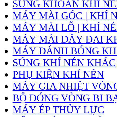
SÚNG KHOAN KHÍ N
MÁY MÀI GÓC | KHÍ 
MÁY MÀI LỖ | KHÍ N
MÁY MÀI DÂY ĐAI K
MÁY ĐÁNH BÓNG KH
SÚNG KHÍ NÉN KHÁC
PHỤ KIỆN KHÍ NÉN
MÁY GIA NHIỆT VÒNG
BỘ ĐÓNG VÒNG BI B
MÁY ÉP THỦY LỰC