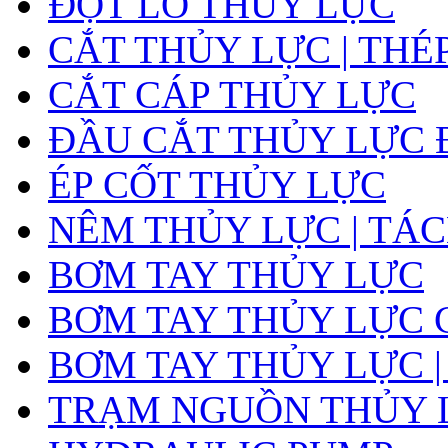
ĐỘT LỖ THỦY LỰC
CẮT THỦY LỰC | THÉ
CẮT CÁP THỦY LỰC
ĐẦU CẮT THỦY LỰC 
ÉP CỐT THỦY LỰC
NÊM THỦY LỰC | TÁ
BƠM TAY THỦY LỰC
BƠM TAY THỦY LỰC 
BƠM TAY THỦY LỰC |
TRẠM NGUỒN THỦY L