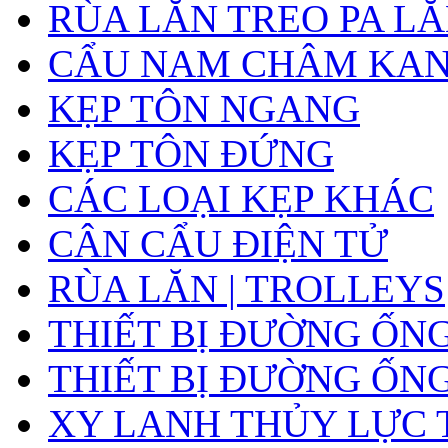
RÙA LĂN TREO PA L
CẨU NAM CHÂM KA
KẸP TÔN NGANG
KẸP TÔN ĐỨNG
CÁC LOẠI KẸP KHÁC
CÂN CẨU ĐIỆN TỬ
RÙA LĂN | TROLLEYS
THIẾT BỊ ĐƯỜNG ỐN
THIẾT BỊ ĐƯỜNG ỐN
XY LANH THỦY LỰC 