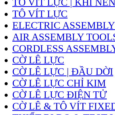
TÔ VÍT LỰC | KHÍ NÉ
TÔ VÍT LỰC
ELECTRIC ASSEMBLY
AIR ASSEMBLY TOOL
CORDLESS ASSEMBL
CỜ LÊ LỰC
CỜ LÊ LỰC | ĐẦU DỜI
CỜ LÊ LỰC CHỈ KIM
CỜ LÊ LỰC ĐIỆN TỬ
CỜ LÊ & TÔ VÍT FIXE