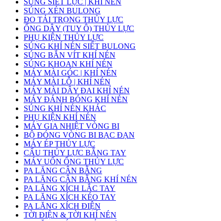
SÚNG SIẾT LỰC | KHÍ NÉN
SÚNG XÉN BULONG
ĐO TẢI TRỌNG THỦY LỰC
ỐNG DÂY (TUY Ô) THỦY LỰC
PHỤ KIỆN THỦY LỰC
SÚNG KHÍ NÉN SIẾT BULONG
SÚNG BẮN VÍT KHÍ NÉN
SÚNG KHOAN KHÍ NÉN
MÁY MÀI GÓC | KHÍ NÉN
MÁY MÀI LỖ | KHÍ NÉN
MÁY MÀI DÂY ĐAI KHÍ NÉN
MÁY ĐÁNH BÓNG KHÍ NÉN
SÚNG KHÍ NÉN KHÁC
PHỤ KIỆN KHÍ NÉN
MÁY GIA NHIỆT VÒNG BI
BỘ ĐÓNG VÒNG BI BẠC ĐẠN
MÁY ÉP THỦY LỰC
CẨU THỦY LỰC BẰNG TAY
MÁY UỐN ỐNG THỦY LỰC
PA LĂNG CÂN BẰNG
PA LĂNG CÂN BẰNG KHÍ NÉN
PA LĂNG XÍCH LẮC TAY
PA LĂNG XÍCH KÉO TAY
PA LĂNG XÍCH ĐIỆN
TỜI ĐIỆN & TỜI KHÍ NÉN