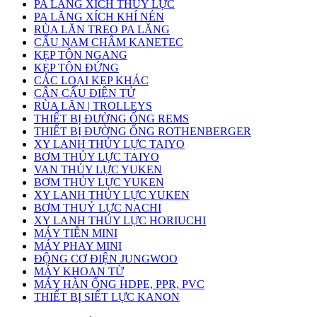
PA LĂNG XÍCH THỦY LỰC
PA LĂNG XÍCH KHÍ NÉN
RÙA LĂN TREO PA LĂNG
CẨU NAM CHÂM KANETEC
KẸP TÔN NGANG
KẸP TÔN ĐỨNG
CÁC LOẠI KẸP KHÁC
CÂN CẨU ĐIỆN TỬ
RÙA LĂN | TROLLEYS
THIẾT BỊ ĐƯỜNG ỐNG REMS
THIẾT BỊ ĐƯỜNG ỐNG ROTHENBERGER
XY LANH THỦY LỰC TAIYO
BƠM THỦY LỰC TAIYO
VAN THỦY LỰC YUKEN
BƠM THỦY LỰC YUKEN
XY LANH THỦY LỰC YUKEN
BƠM THUỶ LỰC NACHI
XY LANH THỦY LỰC HORIUCHI
MÁY TIỆN MINI
MÁY PHAY MINI
ĐỘNG CƠ ĐIỆN JUNGWOO
MÁY KHOAN TỪ
MÁY HÀN ỐNG HDPE, PPR, PVC
THIẾT BỊ SIẾT LỰC KANON