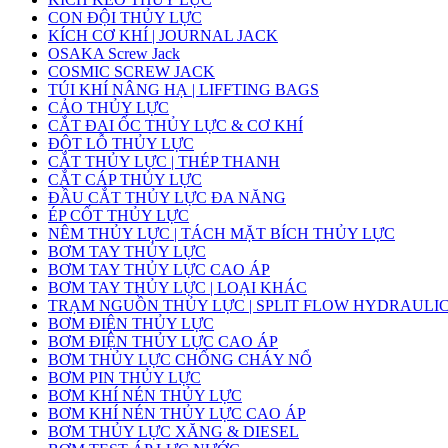
CON ĐỘI THỦY LỰC
KÍCH CƠ KHÍ | JOURNAL JACK
OSAKA Screw Jack
COSMIC SCREW JACK
TÚI KHÍ NÂNG HẠ | LIFFTING BAGS
CẢO THỦY LỰC
CẮT ĐAI ỐC THỦY LỰC & CƠ KHÍ
ĐỘT LỖ THỦY LỰC
CẮT THỦY LỰC | THÉP THANH
CẮT CÁP THỦY LỰC
ĐẦU CẮT THỦY LỰC ĐA NĂNG
ÉP CỐT THỦY LỰC
NÊM THỦY LỰC | TÁCH MẶT BÍCH THỦY LỰC
BƠM TAY THỦY LỰC
BƠM TAY THỦY LỰC CAO ÁP
BƠM TAY THỦY LỰC | LOẠI KHÁC
TRẠM NGUỒN THỦY LỰC | SPLIT FLOW HYDRAULI
BƠM ĐIỆN THỦY LỰC
BƠM ĐIỆN THỦY LỰC CAO ÁP
BƠM THỦY LỰC CHỐNG CHÁY NỔ
BƠM PIN THỦY LỰC
BƠM KHÍ NÉN THỦY LỰC
BƠM KHÍ NÉN THỦY LỰC CAO ÁP
BƠM THỦY LỰC XĂNG & DIESEL