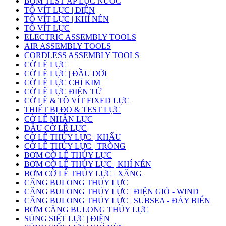
BƠM TEST ÁP LỰC NƯỚC
TÔ VÍT LỰC | ĐIỆN
TÔ VÍT LỰC | KHÍ NÉN
TÔ VÍT LỰC
ELECTRIC ASSEMBLY TOOLS
AIR ASSEMBLY TOOLS
CORDLESS ASSEMBLY TOOLS
CỜ LÊ LỰC
CỜ LÊ LỰC | ĐẦU DỜI
CỜ LÊ LỰC CHỈ KIM
CỜ LÊ LỰC ĐIỆN TỬ
CỜ LÊ & TÔ VÍT FIXED LỰC
THIẾT BỊ ĐO & TEST LỰC
CỜ LÊ NHÂN LỰC
ĐẦU CỜ LÊ LỰC
CỜ LÊ THỦY LỰC | KHẨU
CỜ LÊ THỦY LỰC | TRÒNG
BƠM CỜ LÊ THỦY LỰC
BƠM CỜ LÊ THỦY LỰC | KHÍ NÉN
BƠM CỜ LÊ THỦY LỰC | XĂNG
CĂNG BULONG THỦY LỰC
CĂNG BULONG THỦY LỰC | ĐIỆN GIÓ - WIND
CĂNG BULONG THỦY LỰC | SUBSEA - ĐÁY BIỂN
BƠM CĂNG BULONG THỦY LỰC
SÚNG SIẾT LỰC | ĐIỆN