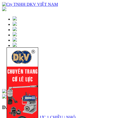
DANH MỤC
KÍCH THỦY LỰC 1 CHIỀU | NHỎ