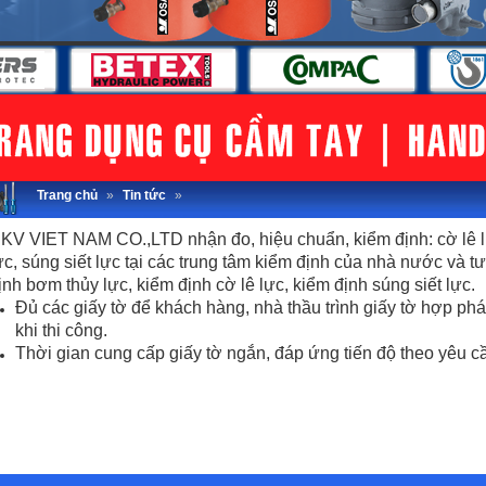
Trang chủ
»
Tin tức
»
KV VIET NAM CO.,LTD nhận đo, hiệu chuẩn, kiểm định: cờ lê lực, 
ực, súng siết lực tại các trung tâm kiểm định của nhà nước và t
ịnh bơm thủy lực, kiểm định cờ lê lực, kiểm định súng siết lực.
Đủ các giấy tờ để khách hàng, nhà thầu trình giấy tờ hợp ph
khi thi công.
Thời gian cung cấp giấy tờ ngắn, đáp ứng tiến độ theo yêu c