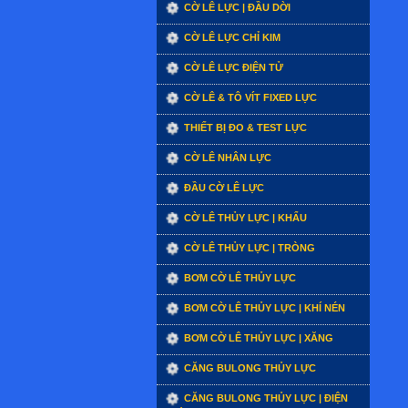
CỜ LÊ LỰC | ĐẦU DỜI
CỜ LÊ LỰC CHỈ KIM
CỜ LÊ LỰC ĐIỆN TỬ
CỜ LÊ & TÔ VÍT FIXED LỰC
THIẾT BỊ ĐO & TEST LỰC
CỜ LÊ NHÂN LỰC
ĐẦU CỜ LÊ LỰC
CỜ LÊ THỦY LỰC | KHẨU
CỜ LÊ THỦY LỰC | TRÒNG
BƠM CỜ LÊ THỦY LỰC
BƠM CỜ LÊ THỦY LỰC | KHÍ NÉN
BƠM CỜ LÊ THỦY LỰC | XĂNG
CĂNG BULONG THỦY LỰC
CĂNG BULONG THỦY LỰC | ĐIỆN