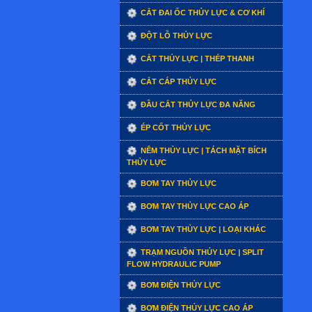
CẮT ĐAI ỐC THỦY LỰC & CƠ KHÍ
ĐỘT LỖ THỦY LỰC
CẮT THỦY LỰC | THÉP THANH
CẮT CÁP THỦY LỰC
ĐẦU CẮT THỦY LỰC ĐA NĂNG
ÉP CỐT THỦY LỰC
NÊM THỦY LỰC | TÁCH MẶT BÍCH
THỦY LỰC
BƠM TAY THỦY LỰC
BƠM TAY THỦY LỰC CAO ÁP
BƠM TAY THỦY LỰC | LOẠI KHÁC
TRẠM NGUỒN THỦY LỰC | SPLIT
FLOW HYDRAULIC PUMP
BƠM ĐIỆN THỦY LỰC
BƠM ĐIỆN THỦY LỰC CAO ÁP