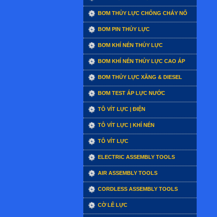
BƠM THỦY LỰC CHỐNG CHÁY NỔ
BƠM PIN THỦY LỰC
BƠM KHÍ NÉN THỦY LỰC
BƠM KHÍ NÉN THỦY LỰC CAO ÁP
BƠM THỦY LỰC XĂNG & DIESEL
BƠM TEST ÁP LỰC NƯỚC
TÔ VÍT LỰC | ĐIỆN
TÔ VÍT LỰC | KHÍ NÉN
TÔ VÍT LỰC
ELECTRIC ASSEMBLY TOOLS
AIR ASSEMBLY TOOLS
CORDLESS ASSEMBLY TOOLS
CỜ LÊ LỰC