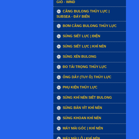
GIÓ - WIND
CĂNG BULONG THỦY LỰC |
SUBSEA - ĐÁY BIỂN
BƠM CĂNG BULONG THỦY LỰC
SÚNG SIẾT LỰC | ĐIỆN
SÚNG SIẾT LỰC | KHÍ NÉN
SÚNG XÉN BULONG
ĐO TẢI TRỌNG THỦY LỰC
ỐNG DÂY (TUY Ô) THỦY LỰC
PHỤ KIỆN THỦY LỰC
SÚNG KHÍ NÉN SIẾT BULONG
SÚNG BẮN VÍT KHÍ NÉN
SÚNG KHOAN KHÍ NÉN
MÁY MÀI GÓC | KHÍ NÉN
MÁY MÀI LỖ | KHÍ NÉN