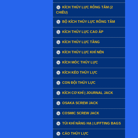
KÍCH THỦY LỰC RỖNG TÂM (2
CHIỀU)
BỘ KÍCH THỦY LỰC RỖNG TÂM
KÍCH THỦY LỰC CAO ÁP
KÍCH THỦY LỰC TẦNG
KÍCH THỦY LỰC KHÍ NÉN
KÍCH MÓC THỦY LỰC
KÍCH KÉO THỦY LỰC
CON ĐỘI THỦY LỰC
KÍCH CƠ KHÍ | JOURNAL JACK
OSAKA SCREW JACK
COSMIC SCREW JACK
TÚI KHÍ NÂNG HẠ | LIFFTING BAGS
CẢO THỦY LỰC