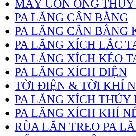
MÁY UỐN ỐNG THỦY
PA LĂNG CÂN BẰNG
PA LĂNG CÂN BẰNG 
PA LĂNG XÍCH LẮC T
PA LĂNG XÍCH KÉO T
PA LĂNG XÍCH ĐIỆN
TỜI ĐIỆN & TỜI KHÍ 
PA LĂNG XÍCH THỦY
PA LĂNG XÍCH KHÍ N
RÙA LĂN TREO PA L