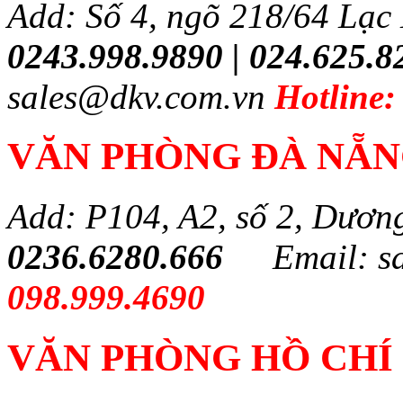
Add: Số 4, ngõ 218/64 Lạc
0243.998.9890 | 024.625.8
sales@dkv.com.vn
Hotline:
VĂN PHÒNG ĐÀ NẴ
Add: P104, A2, số 2, Dươn
0236.6280.666
Email: s
098.999.4690
VĂN PHÒNG HỒ CHÍ