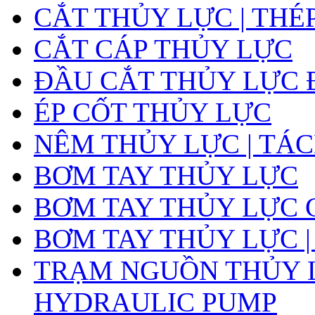
CẮT THỦY LỰC | THÉ
CẮT CÁP THỦY LỰC
ĐẦU CẮT THỦY LỰC 
ÉP CỐT THỦY LỰC
NÊM THỦY LỰC | TÁ
BƠM TAY THỦY LỰC
BƠM TAY THỦY LỰC 
BƠM TAY THỦY LỰC |
TRẠM NGUỒN THỦY L
HYDRAULIC PUMP