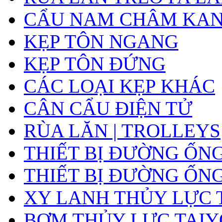
CẨU NAM CHÂM KA
KẸP TÔN NGANG
KẸP TÔN ĐỨNG
CÁC LOẠI KẸP KHÁC
CÂN CẨU ĐIỆN TỬ
RÙA LĂN | TROLLEYS
THIẾT BỊ ĐƯỜNG ỐN
THIẾT BỊ ĐƯỜNG ỐN
XY LANH THỦY LỰC 
BƠM THỦY LỰC TAIY