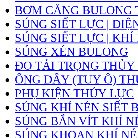
BƠM CĂNG BULONG 
SÚNG SIẾT LỰC | ĐIỆ
SÚNG SIẾT LỰC | KHÍ
SÚNG XÉN BULONG
ĐO TẢI TRỌNG THỦY
ỐNG DÂY (TUY Ô) T
PHỤ KIỆN THỦY LỰC
SÚNG KHÍ NÉN SIẾT
SÚNG BẮN VÍT KHÍ N
SÚNG KHOAN KHÍ N