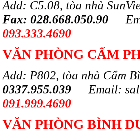
Add: C5.08, tòa nhà SunVi
Fax: 028.668.050.90
Em
093.333.4690
VĂN PHÒNG CẨM PH
Add: P802, tòa nhà Cẩm B
0337.955.039
Email: sa
091.999.4690
VĂN PHÒNG BÌNH 