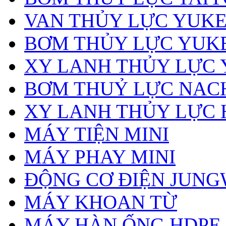
VAN THỦY LỰC YUK
BƠM THỦY LỰC YUK
XY LANH THỦY LỰC
BƠM THUỶ LỰC NAC
XY LANH THỦY LỰC 
MÁY TIỆN MINI
MÁY PHAY MINI
ĐỘNG CƠ ĐIỆN JUN
MÁY KHOAN TỪ
MÁY HÀN ỐNG HDPE, 