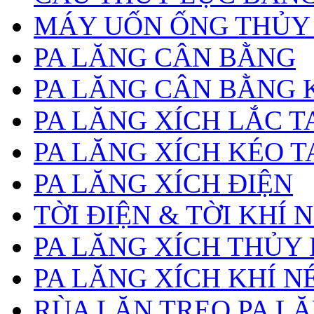
MÁY UỐN ỐNG THỦY
PA LĂNG CÂN BẰNG
PA LĂNG CÂN BẰNG 
PA LĂNG XÍCH LẮC T
PA LĂNG XÍCH KÉO T
PA LĂNG XÍCH ĐIỆN
TỜI ĐIỆN & TỜI KHÍ 
PA LĂNG XÍCH THỦY
PA LĂNG XÍCH KHÍ N
RÙA LĂN TREO PA L