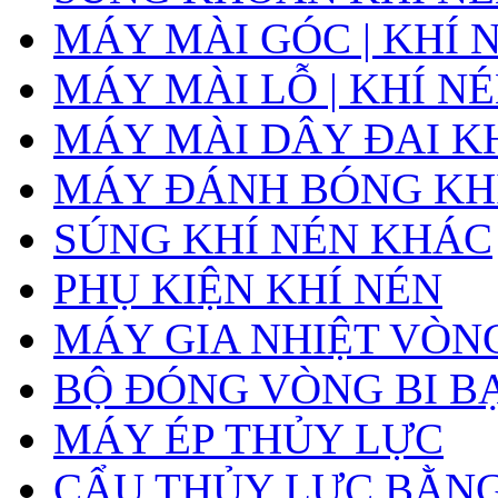
MÁY MÀI GÓC | KHÍ 
MÁY MÀI LỖ | KHÍ N
MÁY MÀI DÂY ĐAI K
MÁY ĐÁNH BÓNG KH
SÚNG KHÍ NÉN KHÁC
PHỤ KIỆN KHÍ NÉN
MÁY GIA NHIỆT VÒNG
BỘ ĐÓNG VÒNG BI B
MÁY ÉP THỦY LỰC
CẨU THỦY LỰC BẰNG