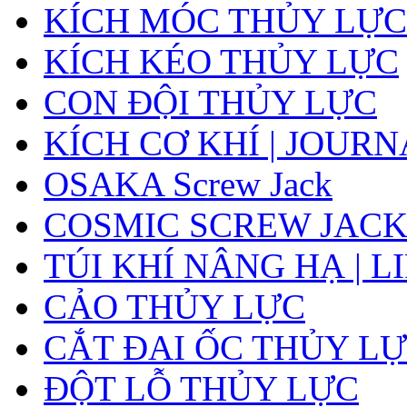
KÍCH MÓC THỦY LỰC
KÍCH KÉO THỦY LỰC
CON ĐỘI THỦY LỰC
KÍCH CƠ KHÍ | JOUR
OSAKA Screw Jack
COSMIC SCREW JAC
TÚI KHÍ NÂNG HẠ | L
CẢO THỦY LỰC
CẮT ĐAI ỐC THỦY LỰ
ĐỘT LỖ THỦY LỰC