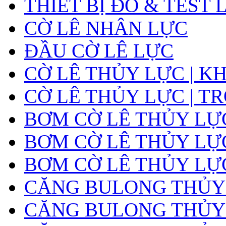
THIẾT BỊ ĐO & TEST 
CỜ LÊ NHÂN LỰC
ĐẦU CỜ LÊ LỰC
CỜ LÊ THỦY LỰC | K
CỜ LÊ THỦY LỰC | T
BƠM CỜ LÊ THỦY LỰ
BƠM CỜ LÊ THỦY LỰC
BƠM CỜ LÊ THỦY LỰ
CĂNG BULONG THỦY
CĂNG BULONG THỦY L