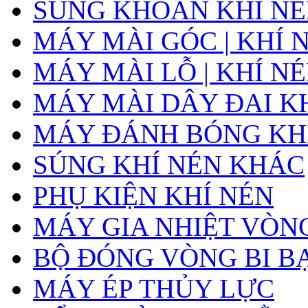
SÚNG KHOAN KHÍ N
MÁY MÀI GÓC | KHÍ 
MÁY MÀI LỖ | KHÍ N
MÁY MÀI DÂY ĐAI K
MÁY ĐÁNH BÓNG KH
SÚNG KHÍ NÉN KHÁC
PHỤ KIỆN KHÍ NÉN
MÁY GIA NHIỆT VÒNG
BỘ ĐÓNG VÒNG BI B
MÁY ÉP THỦY LỰC