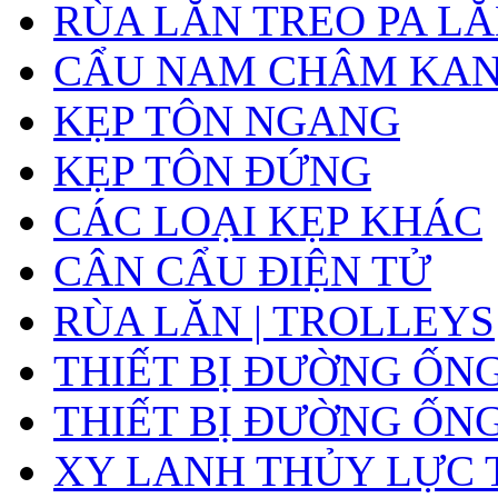
RÙA LĂN TREO PA L
CẨU NAM CHÂM KA
KẸP TÔN NGANG
KẸP TÔN ĐỨNG
CÁC LOẠI KẸP KHÁC
CÂN CẨU ĐIỆN TỬ
RÙA LĂN | TROLLEYS
THIẾT BỊ ĐƯỜNG ỐN
THIẾT BỊ ĐƯỜNG ỐN
XY LANH THỦY LỰC 