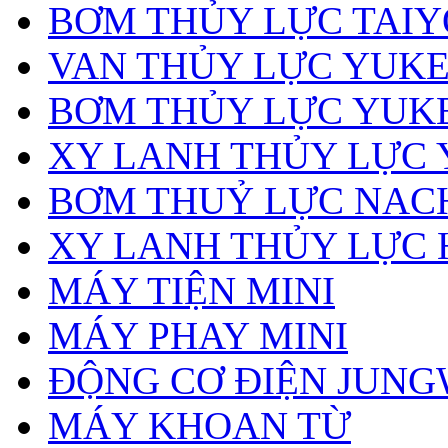
BƠM THỦY LỰC TAIY
VAN THỦY LỰC YUK
BƠM THỦY LỰC YUK
XY LANH THỦY LỰC
BƠM THUỶ LỰC NAC
XY LANH THỦY LỰC 
MÁY TIỆN MINI
MÁY PHAY MINI
ĐỘNG CƠ ĐIỆN JUN
MÁY KHOAN TỪ