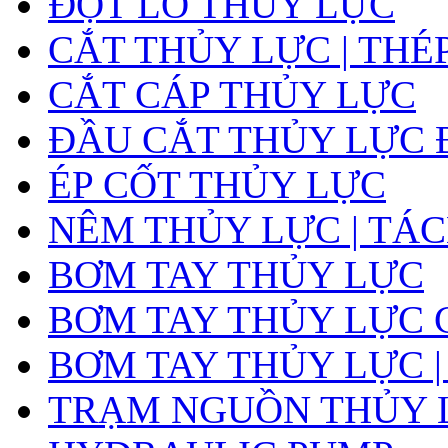
ĐỘT LỖ THỦY LỰC
CẮT THỦY LỰC | THÉ
CẮT CÁP THỦY LỰC
ĐẦU CẮT THỦY LỰC 
ÉP CỐT THỦY LỰC
NÊM THỦY LỰC | TÁ
BƠM TAY THỦY LỰC
BƠM TAY THỦY LỰC 
BƠM TAY THỦY LỰC |
TRẠM NGUỒN THỦY L