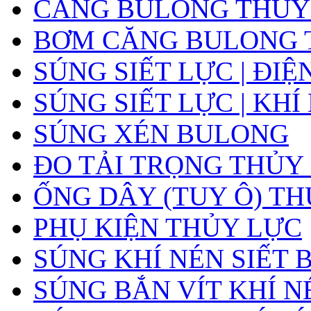
CĂNG BULONG THỦY L
BƠM CĂNG BULONG 
SÚNG SIẾT LỰC | ĐIỆ
SÚNG SIẾT LỰC | KHÍ
SÚNG XÉN BULONG
ĐO TẢI TRỌNG THỦY
ỐNG DÂY (TUY Ô) T
PHỤ KIỆN THỦY LỰC
SÚNG KHÍ NÉN SIẾT
SÚNG BẮN VÍT KHÍ N