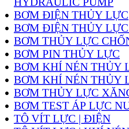
HYDRAULIC PUMP
BƠM ĐIỆN THỦY LỰC
BƠM ĐIỆN THỦY LỰC
BƠM THỦY LỰC CHỐ
BƠM PIN THỦY LỰC
BƠM KHÍ NÉN THỦY 
BƠM KHÍ NÉN THỦY 
BƠM THỦY LỰC XĂNG
BƠM TEST ÁP LỰC N
TÔ VÍT LỰC | ĐIỆN