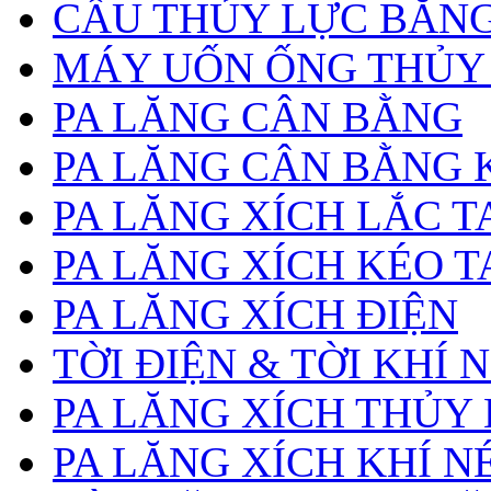
CẨU THỦY LỰC BẰNG
MÁY UỐN ỐNG THỦY
PA LĂNG CÂN BẰNG
PA LĂNG CÂN BẰNG 
PA LĂNG XÍCH LẮC T
PA LĂNG XÍCH KÉO T
PA LĂNG XÍCH ĐIỆN
TỜI ĐIỆN & TỜI KHÍ 
PA LĂNG XÍCH THỦY
PA LĂNG XÍCH KHÍ N