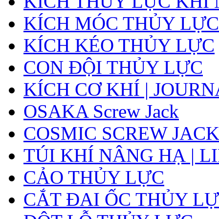
KÍCH THỦY LỰC KHÍ
KÍCH MÓC THỦY LỰC
KÍCH KÉO THỦY LỰC
CON ĐỘI THỦY LỰC
KÍCH CƠ KHÍ | JOUR
OSAKA Screw Jack
COSMIC SCREW JAC
TÚI KHÍ NÂNG HẠ | L
CẢO THỦY LỰC
CẮT ĐAI ỐC THỦY LỰ