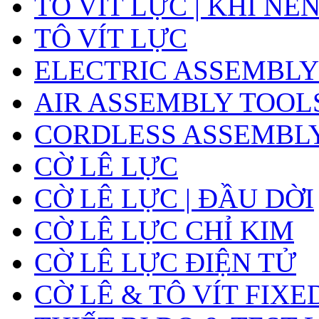
TÔ VÍT LỰC | KHÍ NÉ
TÔ VÍT LỰC
ELECTRIC ASSEMBLY
AIR ASSEMBLY TOOL
CORDLESS ASSEMBL
CỜ LÊ LỰC
CỜ LÊ LỰC | ĐẦU DỜI
CỜ LÊ LỰC CHỈ KIM
CỜ LÊ LỰC ĐIỆN TỬ
CỜ LÊ & TÔ VÍT FIXE