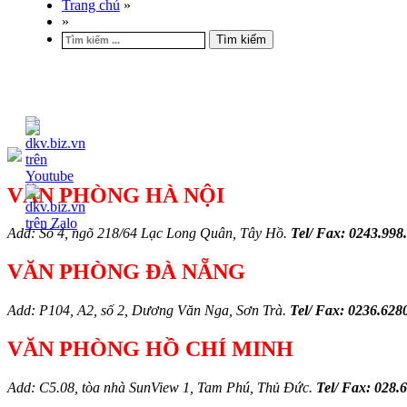
Trang chủ
»
»
Tìm kiếm
VĂN PHÒNG HÀ NỘI
Add: Số 4, ngõ 218/64 Lạc Long Quân, Tây Hồ.
Tel/ Fax: 0243.998
VĂN PHÒNG ĐÀ NẴNG
Add: P104, A2, số 2, Dương Văn Nga, Sơn Trà.
Tel/ Fax: 0236.628
VĂN PHÒNG HỒ CHÍ MINH
Add: C5.08, tòa nhà SunView 1, Tam Phú, Thủ Đức.
Tel/ Fax: 028.