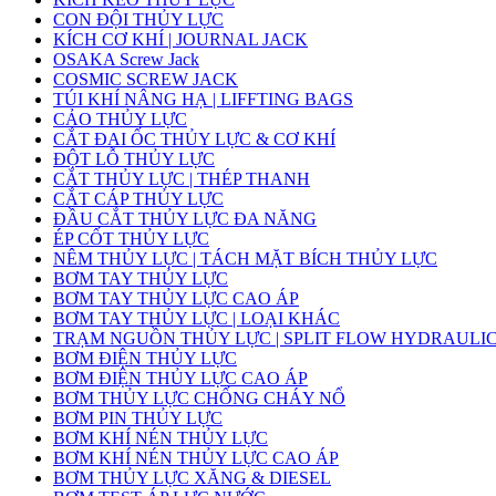
CON ĐỘI THỦY LỰC
KÍCH CƠ KHÍ | JOURNAL JACK
OSAKA Screw Jack
COSMIC SCREW JACK
TÚI KHÍ NÂNG HẠ | LIFFTING BAGS
CẢO THỦY LỰC
CẮT ĐAI ỐC THỦY LỰC & CƠ KHÍ
ĐỘT LỖ THỦY LỰC
CẮT THỦY LỰC | THÉP THANH
CẮT CÁP THỦY LỰC
ĐẦU CẮT THỦY LỰC ĐA NĂNG
ÉP CỐT THỦY LỰC
NÊM THỦY LỰC | TÁCH MẶT BÍCH THỦY LỰC
BƠM TAY THỦY LỰC
BƠM TAY THỦY LỰC CAO ÁP
BƠM TAY THỦY LỰC | LOẠI KHÁC
TRẠM NGUỒN THỦY LỰC | SPLIT FLOW HYDRAULI
BƠM ĐIỆN THỦY LỰC
BƠM ĐIỆN THỦY LỰC CAO ÁP
BƠM THỦY LỰC CHỐNG CHÁY NỔ
BƠM PIN THỦY LỰC
BƠM KHÍ NÉN THỦY LỰC
BƠM KHÍ NÉN THỦY LỰC CAO ÁP
BƠM THỦY LỰC XĂNG & DIESEL