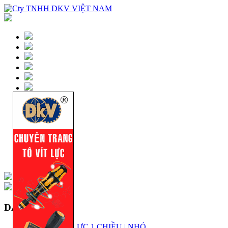
DANH MỤC
KÍCH THỦY LỰC 1 CHIỀU | NHỎ