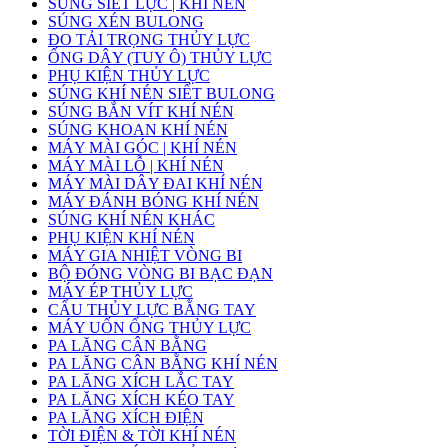
SÚNG SIẾT LỰC | KHÍ NÉN
SÚNG XÉN BULONG
ĐO TẢI TRỌNG THỦY LỰC
ỐNG DÂY (TUY Ô) THỦY LỰC
PHỤ KIỆN THỦY LỰC
SÚNG KHÍ NÉN SIẾT BULONG
SÚNG BẮN VÍT KHÍ NÉN
SÚNG KHOAN KHÍ NÉN
MÁY MÀI GÓC | KHÍ NÉN
MÁY MÀI LỖ | KHÍ NÉN
MÁY MÀI DÂY ĐAI KHÍ NÉN
MÁY ĐÁNH BÓNG KHÍ NÉN
SÚNG KHÍ NÉN KHÁC
PHỤ KIỆN KHÍ NÉN
MÁY GIA NHIỆT VÒNG BI
BỘ ĐÓNG VÒNG BI BẠC ĐẠN
MÁY ÉP THỦY LỰC
CẨU THỦY LỰC BẰNG TAY
MÁY UỐN ỐNG THỦY LỰC
PA LĂNG CÂN BẰNG
PA LĂNG CÂN BẰNG KHÍ NÉN
PA LĂNG XÍCH LẮC TAY
PA LĂNG XÍCH KÉO TAY
PA LĂNG XÍCH ĐIỆN
TỜI ĐIỆN & TỜI KHÍ NÉN