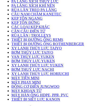
PA LĂNG XÍCH THỦY LỰC
PA LĂNG XÍCH KHÍ NÉN
RÙA LĂN TREO PA LĂNG
CẨU NAM CHÂM KANETEC
KẸP TÔN NGANG
KẸP TÔN ĐỨNG
CÁC LOẠI KẸP KHÁC
CÂN CẨU ĐIỆN TỬ
RÙA LĂN | TROLLEYS
THIẾT BỊ ĐƯỜNG ỐNG REMS
THIẾT BỊ ĐƯỜNG ỐNG ROTHENBERGER
XY LANH THỦY LỰC TAIYO
BƠM THỦY LỰC TAIYO
VAN THỦY LỰC YUKEN
BƠM THỦY LỰC YUKEN
XY LANH THỦY LỰC YUKEN
BƠM THUỶ LỰC NACHI
XY LANH THỦY LỰC HORIUCHI
MÁY TIỆN MINI
MÁY PHAY MINI
ĐỘNG CƠ ĐIỆN JUNGWOO
MÁY KHOAN TỪ
MÁY HÀN ỐNG HDPE, PPR, PVC
THIẾT BỊ SIẾT LỰC KANON