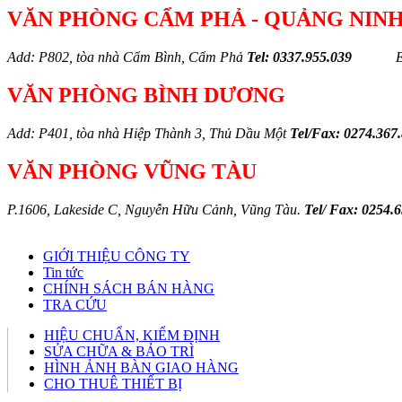
VĂN PHÒNG CẨM PHẢ - QUẢNG NIN
Add: P802, tòa nhà Cẩm Bình, Cẩm Phả
Tel: 0337.955.039
VĂN PHÒNG BÌNH DƯƠNG
Add: P401, tòa nhà Hiệp Thành 3, Thủ Dầu Một
Tel/Fax: 0274.367
VĂN PHÒNG VŨNG TÀU
P.1606, Lakeside C, Nguyễn Hữu Cảnh, Vũng Tàu.
Tel/ Fax: 0254.
GIỚI THIỆU CÔNG TY
Tin tức
CHÍNH SÁCH BÁN HÀNG
TRA CỨU
HIỆU CHUẨN, KIỂM ĐỊNH
SỬA CHỮA & BẢO TRÌ
HÌNH ẢNH BÀN GIAO HÀNG
CHO THUÊ THIẾT BỊ