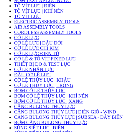
BƠM TEST ÁP LỰC NƯỚC
TÔ VÍT LỰC | ĐIỆN
TÔ VÍT LỰC | KHÍ NÉN
TÔ VÍT LỰC
ELECTRIC ASSEMBLY TOOLS
AIR ASSEMBLY TOOLS
CORDLESS ASSEMBLY TOOLS
CỜ LÊ LỰC
CỜ LÊ LỰC | ĐẦU DỜI
CỜ LÊ LỰC CHỈ KIM
CỜ LÊ LỰC ĐIỆN TỬ
CỜ LÊ & TÔ VÍT FIXED LỰC
THIẾT BỊ ĐO & TEST LỰC
CỜ LÊ NHÂN LỰC
ĐẦU CỜ LÊ LỰC
CỜ LÊ THỦY LỰC | KHẨU
CỜ LÊ THỦY LỰC | TRÒNG
BƠM CỜ LÊ THỦY LỰC
BƠM CỜ LÊ THỦY LỰC | KHÍ NÉN
BƠM CỜ LÊ THỦY LỰC | XĂNG
CĂNG BULONG THỦY LỰC
CĂNG BULONG THỦY LỰC | ĐIỆN GIÓ - WIND
CĂNG BULONG THỦY LỰC | SUBSEA - ĐÁY BIỂN
BƠM CĂNG BULONG THỦY LỰC
SÚNG SIẾT LỰC | ĐIỆN