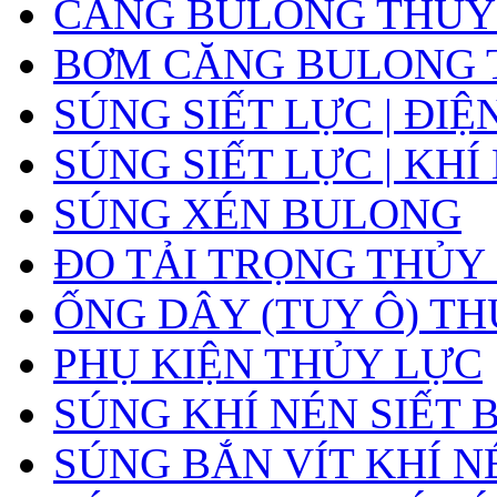
CĂNG BULONG THỦY L
BƠM CĂNG BULONG 
SÚNG SIẾT LỰC | ĐIỆ
SÚNG SIẾT LỰC | KHÍ
SÚNG XÉN BULONG
ĐO TẢI TRỌNG THỦY
ỐNG DÂY (TUY Ô) T
PHỤ KIỆN THỦY LỰC
SÚNG KHÍ NÉN SIẾT
SÚNG BẮN VÍT KHÍ N