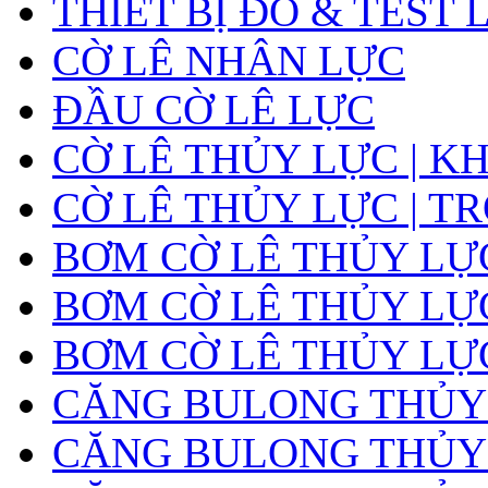
THIẾT BỊ ĐO & TEST 
CỜ LÊ NHÂN LỰC
ĐẦU CỜ LÊ LỰC
CỜ LÊ THỦY LỰC | K
CỜ LÊ THỦY LỰC | T
BƠM CỜ LÊ THỦY LỰ
BƠM CỜ LÊ THỦY LỰC
BƠM CỜ LÊ THỦY LỰ
CĂNG BULONG THỦY
CĂNG BULONG THỦY L