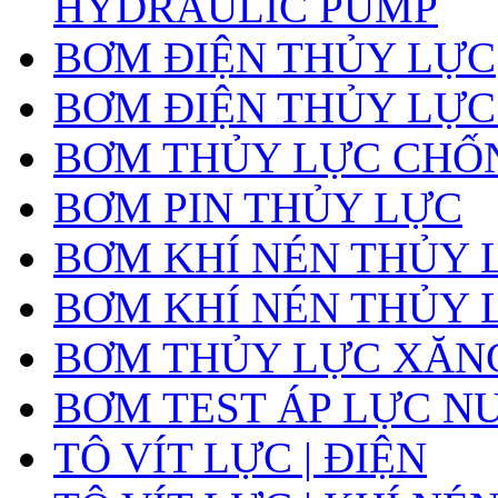
HYDRAULIC PUMP
BƠM ĐIỆN THỦY LỰC
BƠM ĐIỆN THỦY LỰC
BƠM THỦY LỰC CHỐ
BƠM PIN THỦY LỰC
BƠM KHÍ NÉN THỦY 
BƠM KHÍ NÉN THỦY 
BƠM THỦY LỰC XĂNG
BƠM TEST ÁP LỰC N
TÔ VÍT LỰC | ĐIỆN