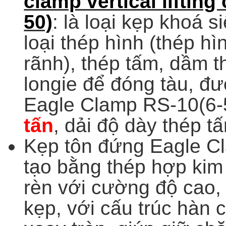
clamp vertical
lifting
50)
: là loại kẹp khoá s
loại thép hình (thép hì
rãnh), thép tấm, dầm t
longie để đóng tàu, đ
Eagle Clamp RS-10(6-
tấn
, dải độ dày thép 
Kẹp tôn đứng Eagle C
tạo bằng thép hợp ki
rèn với cường độ cao,
kẹp, với
cấu trúc hàn 