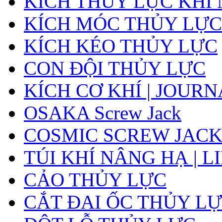
KÍCH THỦY LỰC KHÍ
KÍCH MÓC THỦY LỰC
KÍCH KÉO THỦY LỰC
CON ĐỘI THỦY LỰC
KÍCH CƠ KHÍ | JOUR
OSAKA Screw Jack
COSMIC SCREW JAC
TÚI KHÍ NÂNG HẠ | L
CẢO THỦY LỰC
CẮT ĐAI ỐC THỦY LỰ