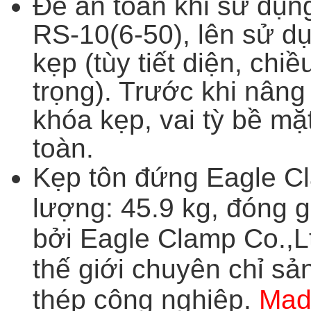
Để an toàn khi sử dụn
RS-10(6-50), lên sử d
kẹp (tùy tiết diện, chi
trọng). Trước khi nâng
khóa kẹp, vai tỳ bề m
toàn.
Kẹp tôn đứng Eagle Cl
lượng: 45.9 kg, đóng g
bởi
Eagle Clamp Co.,L
thế giới chuyên chỉ sản
thép công nghiệp.
Mad