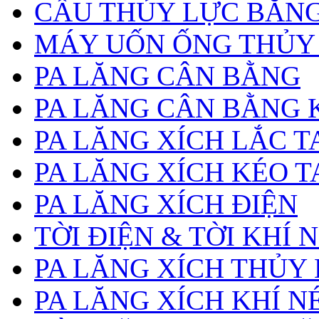
CẨU THỦY LỰC BẰNG
MÁY UỐN ỐNG THỦY
PA LĂNG CÂN BẰNG
PA LĂNG CÂN BẰNG 
PA LĂNG XÍCH LẮC T
PA LĂNG XÍCH KÉO T
PA LĂNG XÍCH ĐIỆN
TỜI ĐIỆN & TỜI KHÍ 
PA LĂNG XÍCH THỦY
PA LĂNG XÍCH KHÍ N