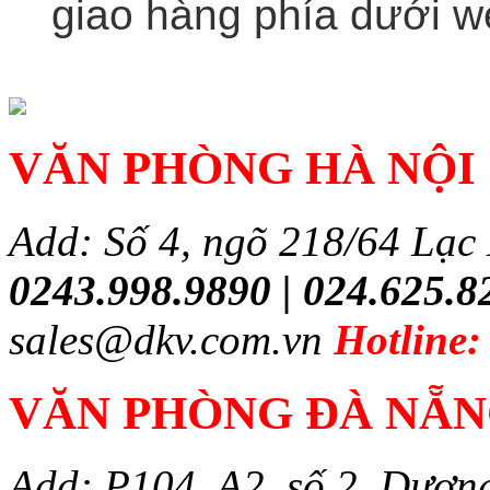
giao hàng phía dưới w
VĂN PHÒNG HÀ NỘI
Add: Số 4, ngõ 218/64 Lạc
0243.998.9890 | 024.625.8
sales@dkv.com.vn
Hotline:
VĂN PHÒNG ĐÀ NẴ
Add: P104, A2, số 2, Dươn