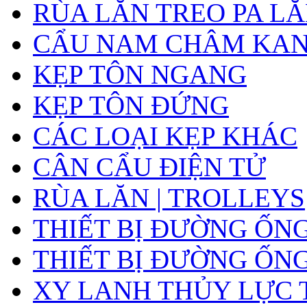
RÙA LĂN TREO PA L
CẨU NAM CHÂM KA
KẸP TÔN NGANG
KẸP TÔN ĐỨNG
CÁC LOẠI KẸP KHÁC
CÂN CẨU ĐIỆN TỬ
RÙA LĂN | TROLLEYS
THIẾT BỊ ĐƯỜNG ỐN
THIẾT BỊ ĐƯỜNG ỐN
XY LANH THỦY LỰC 