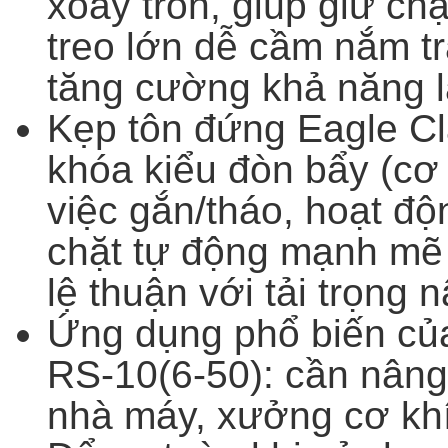
xoay tròn, giúp giữ chặ
treo lớn dễ cầm nắm t
tăng cường khả năng l
Kẹp tôn đứng Eagle Cla
khóa kiểu đòn bẩy (cơ 
việc gắn/tháo, hoạt độ
chặt tự động mạnh mẽ b
lệ thuận với tải trọng 
Ứng dụng phổ biến củ
RS-10(6-50): cần nâng
nhà máy, xưởng cơ khí