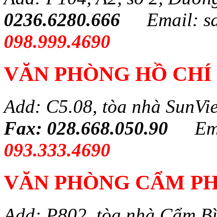
0236.6280.666
Email: s
098.999.4690
VĂN PHÒNG HỒ CHÍ
Add: C5.08, tòa nhà SunVi
Fax: 028.668.050.90
Em
093.333.4690
VĂN PHÒNG CẨM PH
Add: P802, tòa nhà Cẩm B