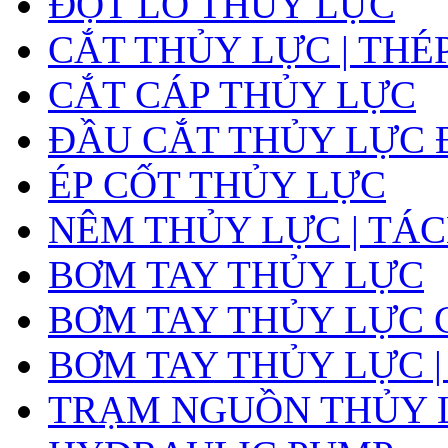
ĐỘT LỖ THỦY LỰC
CẮT THỦY LỰC | THÉ
CẮT CÁP THỦY LỰC
ĐẦU CẮT THỦY LỰC 
ÉP CỐT THỦY LỰC
NÊM THỦY LỰC | TÁ
BƠM TAY THỦY LỰC
BƠM TAY THỦY LỰC 
BƠM TAY THỦY LỰC |
TRẠM NGUỒN THỦY L