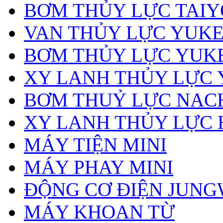
BƠM THỦY LỰC TAIY
VAN THỦY LỰC YUK
BƠM THỦY LỰC YUK
XY LANH THỦY LỰC
BƠM THUỶ LỰC NAC
XY LANH THỦY LỰC 
MÁY TIỆN MINI
MÁY PHAY MINI
ĐỘNG CƠ ĐIỆN JUN
MÁY KHOAN TỪ