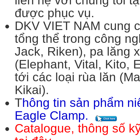
liên hệ với chúng tôi 
được phục vụ.
DKV VIET NAM cung cấ
tổng thể trong công ng
Jack, Riken), pa lăng x
(Elephant, Vital, Kito,
tới các loại rùa lăn (
Kikai).
T
hông tin sản phẩm ni
Eagle Clamp
.
Catalogue, thông số kỹ