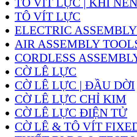
TÔ VÍT LỰC | KHÍ NÉ
TÔ VÍT LỰC
ELECTRIC ASSEMBLY
AIR ASSEMBLY TOOL
CORDLESS ASSEMBL
CỜ LÊ LỰC
CỜ LÊ LỰC | ĐẦU DỜI
CỜ LÊ LỰC CHỈ KIM
CỜ LÊ LỰC ĐIỆN TỬ
CỜ LÊ & TÔ VÍT FIXE