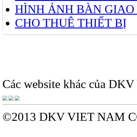
HÌNH ẢNH BÀN GIAO
CHO THUÊ THIẾT BỊ
Giờ làm việc: 8h – 12h sá
tới Thứ 7 hàn
Các website khác của DK
©2013 DKV VIET NAM C