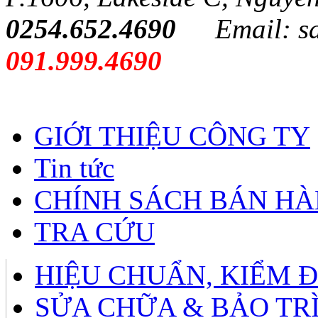
0254.652.4690
Email: s
091.999.4690
GIỚI THIỆU CÔNG TY
Tin tức
CHÍNH SÁCH BÁN H
TRA CỨU
HIỆU CHUẨN, KIỂM 
SỬA CHỮA & BẢO TR