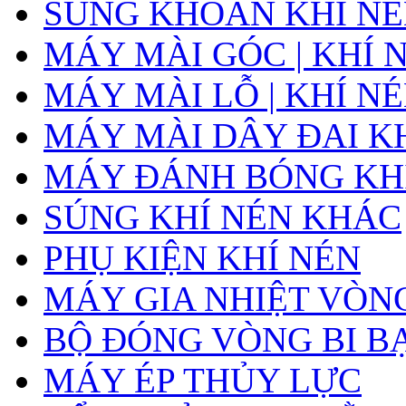
SÚNG KHOAN KHÍ N
MÁY MÀI GÓC | KHÍ 
MÁY MÀI LỖ | KHÍ N
MÁY MÀI DÂY ĐAI K
MÁY ĐÁNH BÓNG KH
SÚNG KHÍ NÉN KHÁC
PHỤ KIỆN KHÍ NÉN
MÁY GIA NHIỆT VÒNG
BỘ ĐÓNG VÒNG BI B
MÁY ÉP THỦY LỰC