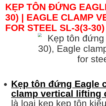
KẸP TÔN ĐỨNG EAGLE
30)
|
EAGLE CLAMP
V
FOR STEEL
SL-3(3-30) 
Kẹp tôn đứng Eagle c
clamp vertical
lifting
là loại kẹp kẹp tôn ki