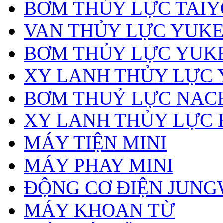
BƠM THỦY LỰC TAIY
VAN THỦY LỰC YUK
BƠM THỦY LỰC YUK
XY LANH THỦY LỰC
BƠM THUỶ LỰC NAC
XY LANH THỦY LỰC 
MÁY TIỆN MINI
MÁY PHAY MINI
ĐỘNG CƠ ĐIỆN JUN
MÁY KHOAN TỪ