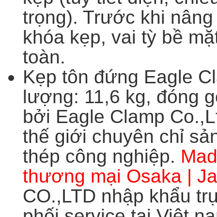
trọng). Trước khi nâng
khóa kẹp, vai tỳ bề m
toàn.
Kẹp tôn đứng Eagle Cl
lượng: 11,6 kg, đóng g
bởi
Eagle Clamp Co.,L
thế giới chuyên chỉ sản
thép công nghiệp.
Mad
thương mại Osaka | J
CO.,LTD nhập khẩu trự
phối service tại Việt n