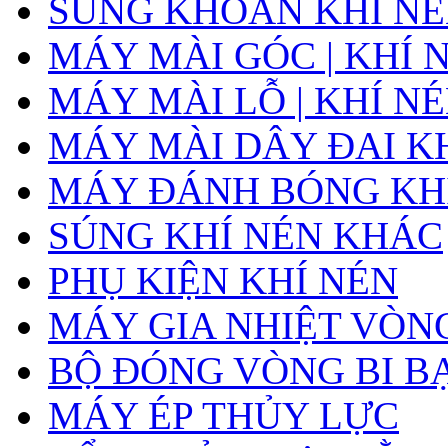
SÚNG KHOAN KHÍ N
MÁY MÀI GÓC | KHÍ 
MÁY MÀI LỖ | KHÍ N
MÁY MÀI DÂY ĐAI K
MÁY ĐÁNH BÓNG KH
SÚNG KHÍ NÉN KHÁC
PHỤ KIỆN KHÍ NÉN
MÁY GIA NHIỆT VÒNG
BỘ ĐÓNG VÒNG BI B
MÁY ÉP THỦY LỰC