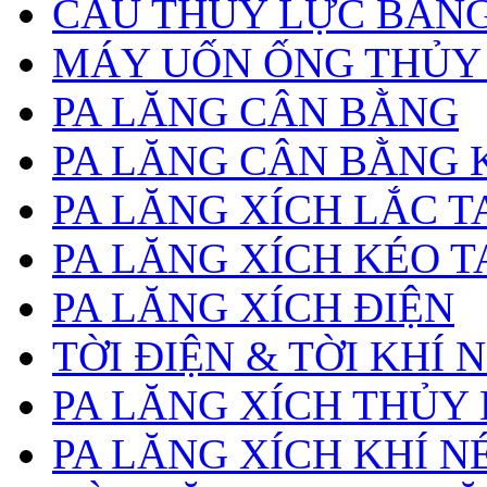
CẨU THỦY LỰC BẰNG
MÁY UỐN ỐNG THỦY
PA LĂNG CÂN BẰNG
PA LĂNG CÂN BẰNG 
PA LĂNG XÍCH LẮC T
PA LĂNG XÍCH KÉO T
PA LĂNG XÍCH ĐIỆN
TỜI ĐIỆN & TỜI KHÍ 
PA LĂNG XÍCH THỦY
PA LĂNG XÍCH KHÍ N