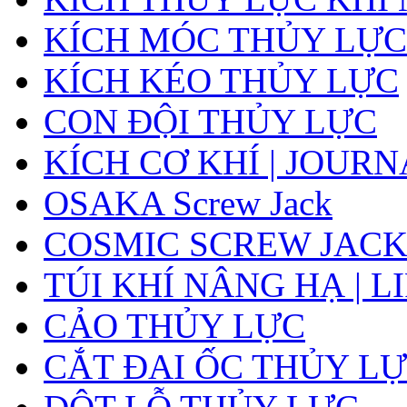
KÍCH MÓC THỦY LỰC
KÍCH KÉO THỦY LỰC
CON ĐỘI THỦY LỰC
KÍCH CƠ KHÍ | JOUR
OSAKA Screw Jack
COSMIC SCREW JAC
TÚI KHÍ NÂNG HẠ | L
CẢO THỦY LỰC
CẮT ĐAI ỐC THỦY LỰ