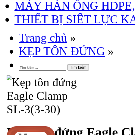
MÁY HÀN ỐNG HDPE, 
THIẾT BỊ SIẾT LỰC 
Trang chủ
»
KẸP TÔN ĐỨNG
»
Tìm kiếm
Kẹp tôn đứng Eagle C