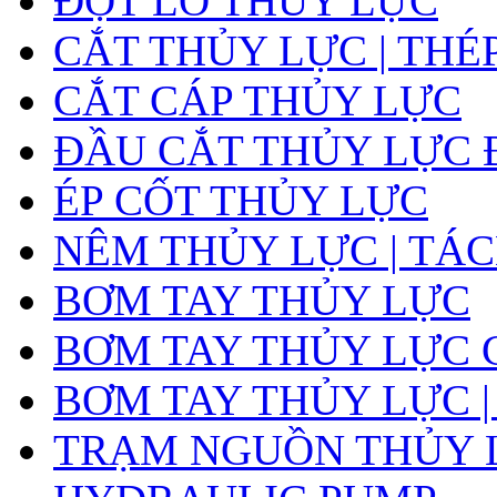
ĐỘT LỖ THỦY LỰC
CẮT THỦY LỰC | THÉ
CẮT CÁP THỦY LỰC
ĐẦU CẮT THỦY LỰC 
ÉP CỐT THỦY LỰC
NÊM THỦY LỰC | TÁ
BƠM TAY THỦY LỰC
BƠM TAY THỦY LỰC 
BƠM TAY THỦY LỰC |
TRẠM NGUỒN THỦY L