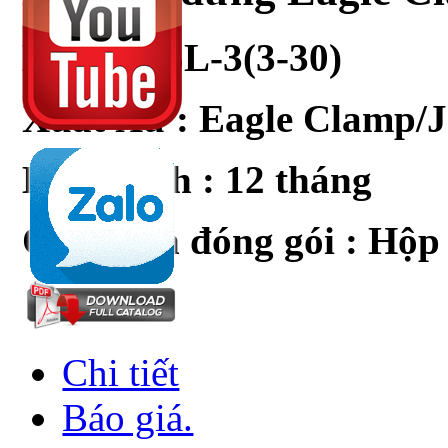
Model :
SL-3(3-30)
Xuất Xứ : Eagle Clamp/
Bảo Hành : 12 tháng
Quy cách đóng gói : Hộp
Chi tiết
Báo giá.