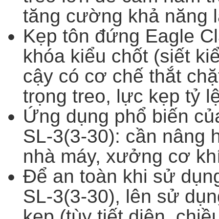
tăng cường khả năng l
Kẹp tôn đứng Eagle Cla
khóa kiểu chốt (siết ki
cậy có cơ chế thắt ch
trọng treo, lực kẹp tỷ l
Ứng dụng phổ biến củ
SL-3(3-30): cần nâng 
nhà máy, xưởng cơ khí
Để an toàn khi sử dụn
SL-3(3-30), lên sử dụ
kẹp (tùy tiết diện, chi