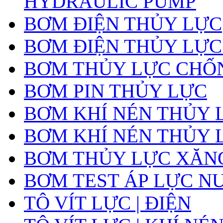
HYDRAULIC PUMP
BƠM ĐIỆN THỦY LỰC
BƠM ĐIỆN THỦY LỰC
BƠM THỦY LỰC CHỐ
BƠM PIN THỦY LỰC
BƠM KHÍ NÉN THỦY 
BƠM KHÍ NÉN THỦY 
BƠM THỦY LỰC XĂNG
BƠM TEST ÁP LỰC N
TÔ VÍT LỰC | ĐIỆN