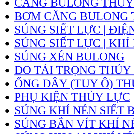
CĂNG BULONG THỦY L
BƠM CĂNG BULONG 
SÚNG SIẾT LỰC | ĐIỆ
SÚNG SIẾT LỰC | KHÍ
SÚNG XÉN BULONG
ĐO TẢI TRỌNG THỦY
ỐNG DÂY (TUY Ô) T
PHỤ KIỆN THỦY LỰC
SÚNG KHÍ NÉN SIẾT
SÚNG BẮN VÍT KHÍ N