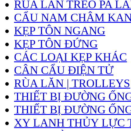
RÙA LĂN TREO PA L
CẨU NAM CHÂM KA
KẸP TÔN NGANG
KẸP TÔN ĐỨNG
CÁC LOẠI KẸP KHÁC
CÂN CẨU ĐIỆN TỬ
RÙA LĂN | TROLLEYS
THIẾT BỊ ĐƯỜNG ỐN
THIẾT BỊ ĐƯỜNG ỐN
XY LANH THỦY LỰC 