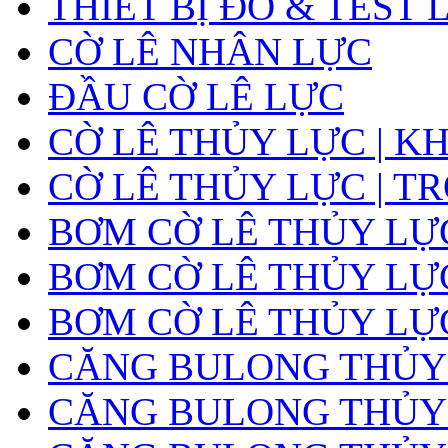
THIẾT BỊ ĐO & TEST 
CỜ LÊ NHÂN LỰC
ĐẦU CỜ LÊ LỰC
CỜ LÊ THỦY LỰC | K
CỜ LÊ THỦY LỰC | T
BƠM CỜ LÊ THỦY LỰ
BƠM CỜ LÊ THỦY LỰC
BƠM CỜ LÊ THỦY LỰ
CĂNG BULONG THỦY
CĂNG BULONG THỦY L