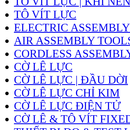
TÔ VÍT LỰC | KHÍ NÉ
TÔ VÍT LỰC
ELECTRIC ASSEMBLY
AIR ASSEMBLY TOOL
CORDLESS ASSEMBL
CỜ LÊ LỰC
CỜ LÊ LỰC | ĐẦU DỜI
CỜ LÊ LỰC CHỈ KIM
CỜ LÊ LỰC ĐIỆN TỬ
CỜ LÊ & TÔ VÍT FIXE