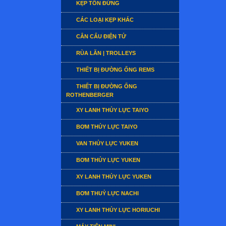
KẸP TÔN ĐỨNG
CÁC LOẠI KẸP KHÁC
CÂN CẨU ĐIỆN TỬ
RÙA LĂN | TROLLEYS
THIẾT BỊ ĐƯỜNG ỐNG REMS
THIẾT BỊ ĐƯỜNG ỐNG
ROTHENBERGER
XY LANH THỦY LỰC TAIYO
BƠM THỦY LỰC TAIYO
VAN THỦY LỰC YUKEN
BƠM THỦY LỰC YUKEN
XY LANH THỦY LỰC YUKEN
BƠM THUỶ LỰC NACHI
XY LANH THỦY LỰC HORIUCHI