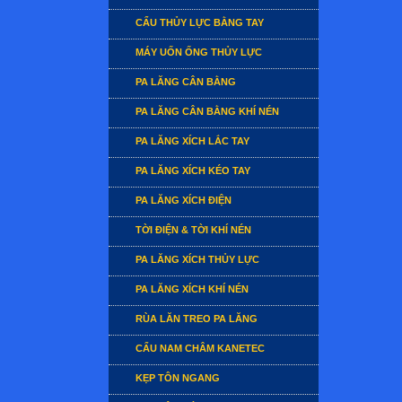
CẨU THỦY LỰC BẰNG TAY
MÁY UỐN ỐNG THỦY LỰC
PA LĂNG CÂN BẰNG
PA LĂNG CÂN BẰNG KHÍ NÉN
PA LĂNG XÍCH LẮC TAY
PA LĂNG XÍCH KÉO TAY
PA LĂNG XÍCH ĐIỆN
TỜI ĐIỆN & TỜI KHÍ NÉN
PA LĂNG XÍCH THỦY LỰC
PA LĂNG XÍCH KHÍ NÉN
RÙA LĂN TREO PA LĂNG
CẨU NAM CHÂM KANETEC
KẸP TÔN NGANG