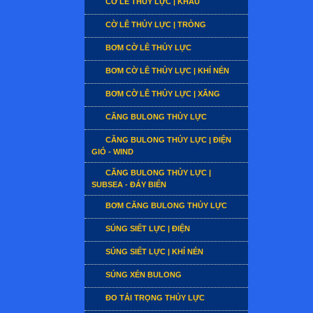
CỜ LÊ THỦY LỰC | KHẨU
CỜ LÊ THỦY LỰC | TRÒNG
BƠM CỜ LÊ THỦY LỰC
BƠM CỜ LÊ THỦY LỰC | KHÍ NÉN
BƠM CỜ LÊ THỦY LỰC | XĂNG
CĂNG BULONG THỦY LỰC
CĂNG BULONG THỦY LỰC | ĐIỆN
GIÓ - WIND
CĂNG BULONG THỦY LỰC |
SUBSEA - ĐÁY BIỂN
BƠM CĂNG BULONG THỦY LỰC
SÚNG SIẾT LỰC | ĐIỆN
SÚNG SIẾT LỰC | KHÍ NÉN
SÚNG XÉN BULONG
ĐO TẢI TRỌNG THỦY LỰC