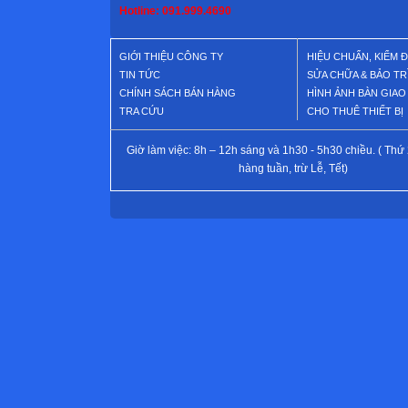
Hotline: 091.999.4690
GIỚI THIỆU CÔNG TY
HIỆU CHUẨN, KIỂM 
TIN TỨC
SỬA CHỮA & BẢO TR
CHÍNH SÁCH BÁN HÀNG
HÌNH ẢNH BÀN GIA
TRA CỨU
CHO THUÊ THIẾT BỊ
Giờ làm việc: 8h – 12h sáng và 1h30 - 5h30 chiều. ( Thứ 
hàng tuần, trừ Lễ, Tết)