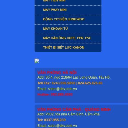
MÁY TIỆN MINI
MÁY PHAY MINI
ĐỘNG CƠ ĐIỆN JUNGWOO
MÁY KHOAN TỪ
MÁY HÀN ỐNG HDPE, PPR, PVC
THIẾT BỊ SIẾT LỰC KANON
VĂN PHÒNG HÀ NỘI
Add: Số 4, ngõ 218/64 Lạc Long Quân, Tây Hồ.
Tel/ Fax: 0243.998.9890 | 024.625.826.88
Email: sales@dkv.com.vn
Hotline: 092.888.4690
VĂN PHÒNG CẨM PHẢ - QUẢNG NINH
Add: P802, tòa nhà Cẩm Bình, Cẩm Phả
Tel: 0337.955.039
Email: sales@dkv.com.vn