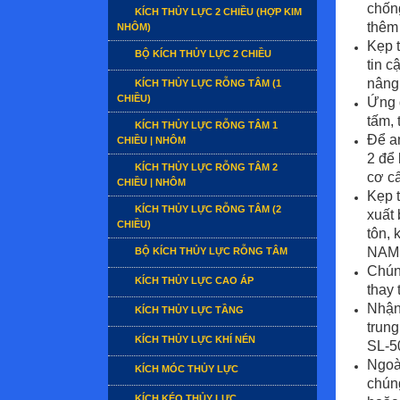
chống
KÍCH THỦY LỰC 2 CHIỀU (HỢP KIM
thêm
NHÔM)
Kẹp t
BỘ KÍCH THỦY LỰC 2 CHIỀU
tin c
nâng
KÍCH THỦY LỰC RỖNG TÂM (1
CHIỀU)
Ứng 
tấm, 
KÍCH THỦY LỰC RỖNG TÂM 1
Để a
CHIỀU | NHÔM
2 để 
KÍCH THỦY LỰC RỖNG TÂM 2
cơ cấ
CHIỀU | NHÔM
Kẹp 
KÍCH THỦY LỰC RỖNG TÂM (2
xuất
CHIỀU)
tôn, 
NAM 
BỘ KÍCH THỦY LỰC RỖNG TÂM
Chún
KÍCH THỦY LỰC CAO ÁP
thay 
Nhận 
KÍCH THỦY LỰC TẦNG
trun
KÍCH THỦY LỰC KHÍ NÉN
SL-5
Ngoà
KÍCH MÓC THỦY LỰC
chún
KÍCH KÉO THỦY LỰC