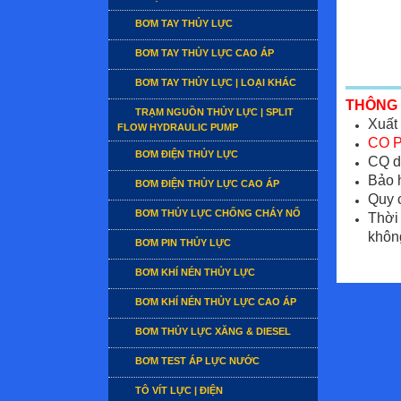
BƠM TAY THỦY LỰC
BƠM TAY THỦY LỰC CAO ÁP
BƠM TAY THỦY LỰC | LOẠI KHÁC
THÔNG 
TRẠM NGUỒN THỦY LỰC | SPLIT
Xuất 
FLOW HYDRAULIC PUMP
CO P
BƠM ĐIỆN THỦY LỰC
CQ d
Bảo h
BƠM ĐIỆN THỦY LỰC CAO ÁP
Quy c
BƠM THỦY LỰC CHỐNG CHÁY NỔ
Thời 
không
BƠM PIN THỦY LỰC
BƠM KHÍ NÉN THỦY LỰC
BƠM KHÍ NÉN THỦY LỰC CAO ÁP
BƠM THỦY LỰC XĂNG & DIESEL
BƠM TEST ÁP LỰC NƯỚC
TÔ VÍT LỰC | ĐIỆN