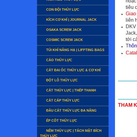
hoặc
tiêu 
CON ĐỘI THỦY LỰC
Giao
liên 
KÍCH CƠ KHÍ | JOURNAL JACK
DKV 
OSAKA SCREW JACK
Jack,
tới c
COSMIC SCREW JACK
T
hôn
TÚI KHÍ NÂNG HẠ | LIFFTING BAGS
Cata
CẢO THỦY LỰC
CẮT ĐAI ỐC THỦY LỰC & CƠ KHÍ
ĐỘT LỖ THỦY LỰC
CẮT THỦY LỰC | THÉP THANH
CẮT CÁP THỦY LỰC
THAM 
ĐẦU CẮT THỦY LỰC ĐA NĂNG
ÉP CỐT THỦY LỰC
NÊM THỦY LỰC | TÁCH MẶT BÍCH
THỦY LỰC