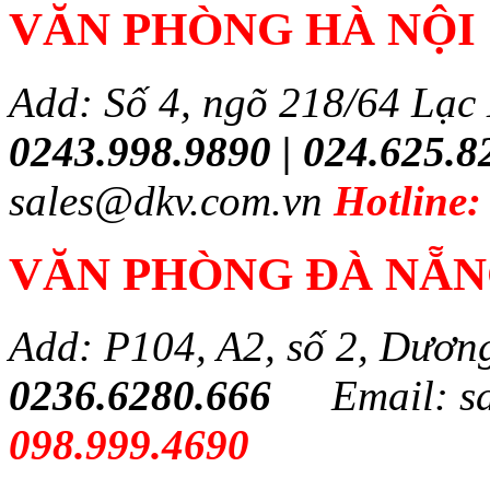
VĂN PHÒNG HÀ NỘI
Add: Số 4, ngõ 218/64 Lạc
0243.998.9890 | 024.625.8
sales@dkv.com.vn
Hotline:
VĂN PHÒNG ĐÀ NẴ
Add: P104, A2, số 2, Dươn
0236.6280.666
Email: s
098.999.4690