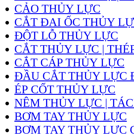
CẢO THỦY LỰC
CẮT ĐAI ỐC THỦY LỰ
ĐỘT LỖ THỦY LỰC
CẮT THỦY LỰC | THÉ
CẮT CÁP THỦY LỰC
ĐẦU CẮT THỦY LỰC 
ÉP CỐT THỦY LỰC
NÊM THỦY LỰC | TÁ
BƠM TAY THỦY LỰC
BƠM TAY THỦY LỰC 