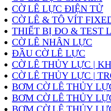
CỜ LÊ LỰC ĐIỆN TỬ
CỜ LÊ & TÔ VÍT FIXE
THIẾT BỊ ĐO & TEST 
CỜ LÊ NHÂN LỰC
ĐẦU CỜ LÊ LỰC
CỜ LÊ THỦY LỰC | K
CỜ LÊ THỦY LỰC | T
BƠM CỜ LÊ THỦY LỰ
BƠM CỜ LÊ THỦY LỰC
BƠM CỜ LÊ THỦY LỰ