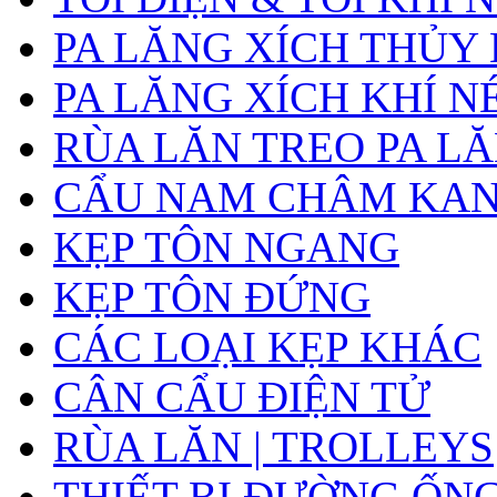
PA LĂNG XÍCH THỦY
PA LĂNG XÍCH KHÍ N
RÙA LĂN TREO PA L
CẨU NAM CHÂM KA
KẸP TÔN NGANG
KẸP TÔN ĐỨNG
CÁC LOẠI KẸP KHÁC
CÂN CẨU ĐIỆN TỬ
RÙA LĂN | TROLLEYS
THIẾT BỊ ĐƯỜNG ỐN