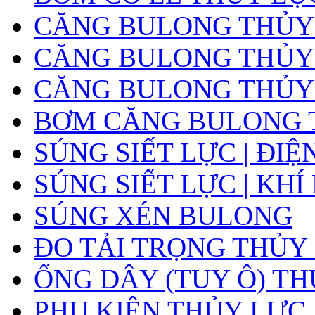
CĂNG BULONG THỦY
CĂNG BULONG THỦY L
CĂNG BULONG THỦY L
BƠM CĂNG BULONG 
SÚNG SIẾT LỰC | ĐIỆ
SÚNG SIẾT LỰC | KHÍ
SÚNG XÉN BULONG
ĐO TẢI TRỌNG THỦY
ỐNG DÂY (TUY Ô) T
PHỤ KIỆN THỦY LỰC