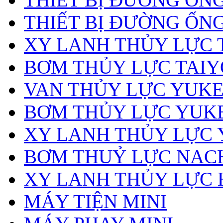
THIẾT BỊ ĐƯỜNG ỐN
XY LANH THỦY LỰC 
BƠM THỦY LỰC TAIY
VAN THỦY LỰC YUK
BƠM THỦY LỰC YUK
XY LANH THỦY LỰC
BƠM THUỶ LỰC NAC
XY LANH THỦY LỰC 
MÁY TIỆN MINI