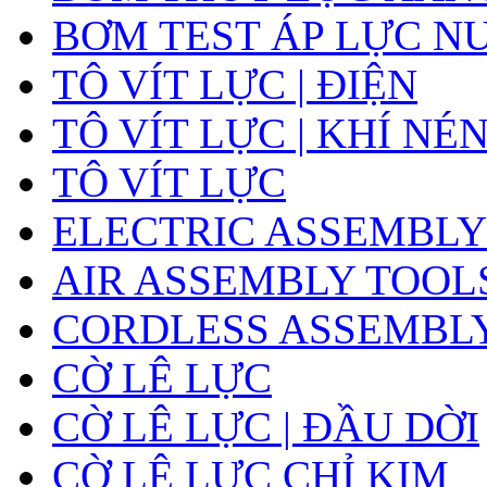
BƠM TEST ÁP LỰC N
TÔ VÍT LỰC | ĐIỆN
TÔ VÍT LỰC | KHÍ NÉ
TÔ VÍT LỰC
ELECTRIC ASSEMBLY
AIR ASSEMBLY TOOL
CORDLESS ASSEMBL
CỜ LÊ LỰC
CỜ LÊ LỰC | ĐẦU DỜI
CỜ LÊ LỰC CHỈ KIM