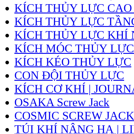
KÍCH THỦY LỰC CAO
KÍCH THỦY LỰC TẦN
KÍCH THỦY LỰC KHÍ
KÍCH MÓC THỦY LỰC
KÍCH KÉO THỦY LỰC
CON ĐỘI THỦY LỰC
KÍCH CƠ KHÍ | JOUR
OSAKA Screw Jack
COSMIC SCREW JAC
TÚI KHÍ NÂNG HẠ | L