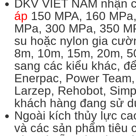
DKV VIET NAM nhận 
áp
150 MPA, 160 MPa,
MPa, 300 MPa, 350 MP
su hoặc nylon gia cườn
8m, 10m, 15m, 20m, 50
sang các kiểu khác, đ
Enerpac, Power Team, 
Larzep, Rehobot, Simp
khách hàng đang sử d
Ngoài kích thủy lực 
và các sản phẩm tiêu c