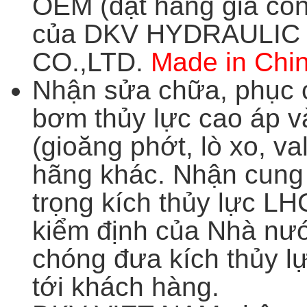
OEM (đặt hàng gia côn
của DKV HYDRAULIC 
CO.,LTD.
Made in Chin
Nhận sửa chữa, phục c
bơm thủy lực cao áp v
(gioăng phớt, lò xo, v
hãng khác.
Nhận cung
trọng kích thủy lực LH
kiểm định của Nhà nướ
chóng đưa kích thủy 
tới khách hàng.