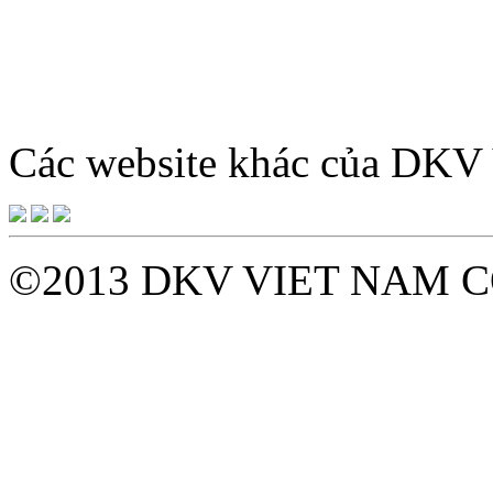
Giờ làm việc: 8h – 12h sá
tới Thứ 7 hàn
Các website khác của DK
©2013 DKV VIET NAM C