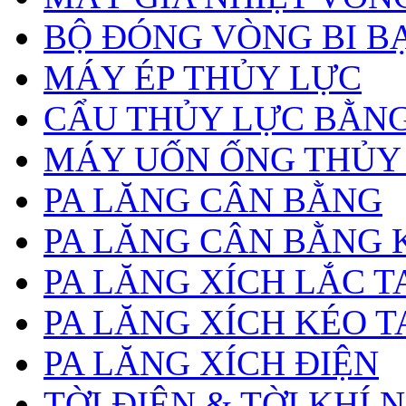
BỘ ĐÓNG VÒNG BI B
MÁY ÉP THỦY LỰC
CẨU THỦY LỰC BẰNG
MÁY UỐN ỐNG THỦY
PA LĂNG CÂN BẰNG
PA LĂNG CÂN BẰNG 
PA LĂNG XÍCH LẮC T
PA LĂNG XÍCH KÉO T
PA LĂNG XÍCH ĐIỆN
TỜI ĐIỆN & TỜI KHÍ 