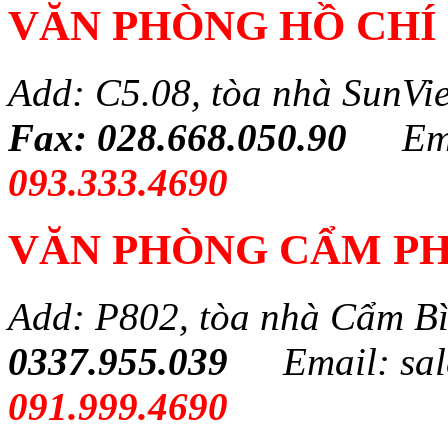
VĂN PHÒNG HỒ CHÍ
Add: C5.08, tòa nhà SunVi
Fax: 028.668.050.90
Em
093.333.4690
VĂN PHÒNG CẨM PH
Add: P802, tòa nhà Cẩm B
0337.955.039
Email: sa
091.999.4690