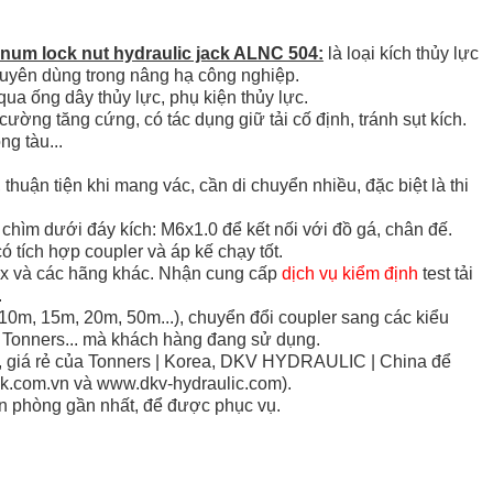
num lock nut hydraulic jack ALNC 504:
là loại kích thủy lực
huyên dùng trong nâng hạ công nghiệp.
qua ống dây thủy lực, phụ kiện thủy lực.
ường tăng cứng, có tác dụng giữ tải cố định, tránh sụt kích.
ng tàu...
thuận tiện khi mang vác, cần di chuyển nhiều, đặc biệt là thi
 chìm dưới đáy kích: M6x1.0 để kết nối với đồ gá, chân đế.
ó tích hợp coupler và áp kế chạy tốt.
ex và các hãng khác.
Nhận cung cấp
dịch vụ kiểm định
test tải
.
 10m, 15m, 20m, 50m...), chuyển đổi coupler sang các kiểu
 Tonners... mà khách hàng đang sử dụng.
n, giá rẻ của Tonners | Korea, DKV HYDRAULIC | China để
ck.com.vn
và www.dkv-hydraulic.com
).
ăn phòng gần nhất, để được phục vụ.