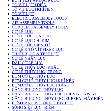
BƠM TEST ÁP LỰC NƯỚC
TÔ VÍT LỰC | ĐIỆN
TÔ VÍT LỰC | KHÍ NÉN
TÔ VÍT LỰC
ELECTRIC ASSEMBLY TOOLS
AIR ASSEMBLY TOOLS
CORDLESS ASSEMBLY TOOLS
CỜ LÊ LỰC
CỜ LÊ LỰC | ĐẦU DỜI
CỜ LÊ LỰC CHỈ KIM
CỜ LÊ LỰC ĐIỆN TỬ
CỜ LÊ & TÔ VÍT FIXED LỰC
THIẾT BỊ ĐO & TEST LỰC
CỜ LÊ NHÂN LỰC
ĐẦU CỜ LÊ LỰC
CỜ LÊ THỦY LỰC | KHẨU
CỜ LÊ THỦY LỰC | TRÒNG
BƠM CỜ LÊ THỦY LỰC
BƠM CỜ LÊ THỦY LỰC | KHÍ NÉN
BƠM CỜ LÊ THỦY LỰC | XĂNG
CĂNG BULONG THỦY LỰC
CĂNG BULONG THỦY LỰC | ĐIỆN GIÓ - WIND
CĂNG BULONG THỦY LỰC | SUBSEA - ĐÁY BIỂN
BƠM CĂNG BULONG THỦY LỰC
SÚNG SIẾT LỰC | ĐIỆN