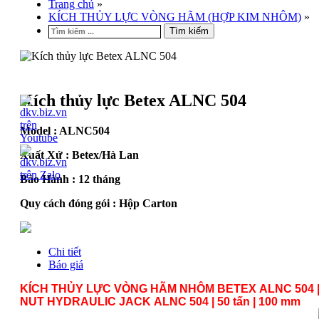
Trang chủ
»
KÍCH THỦY LỰC VÒNG HÃM (HỢP KIM NHÔM)
»
Tìm kiếm
Kích thủy lực Betex ALNC 504
Model :
ALNC504
Xuất Xứ : Betex/Hà Lan
Bảo Hành : 12 tháng
Quy cách đóng gói : Hộp Carton
Chi tiết
Báo giá
KÍCH THỦY LỰC VÒNG HÃM NHÔM BETEX ALNC 504 
NUT
HYDRAULIC JACK
ALNC 504 | 50 tấn | 100 mm