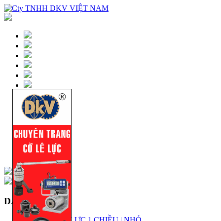
DANH MỤC
KÍCH THỦY LỰC 1 CHIỀU | NHỎ