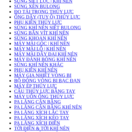
SÚNG SIẾT LỰC | KHÍ NÉN
SÚNG XÉN BULONG
ĐO TẢI TRỌNG THỦY LỰC
ỐNG DÂY (TUY Ô) THỦY LỰC
PHỤ KIỆN THỦY LỰC
SÚNG KHÍ NÉN SIẾT BULONG
SÚNG BẮN VÍT KHÍ NÉN
SÚNG KHOAN KHÍ NÉN
MÁY MÀI GÓC | KHÍ NÉN
MÁY MÀI LỖ | KHÍ NÉN
MÁY MÀI DÂY ĐAI KHÍ NÉN
MÁY ĐÁNH BÓNG KHÍ NÉN
SÚNG KHÍ NÉN KHÁC
PHỤ KIỆN KHÍ NÉN
MÁY GIA NHIỆT VÒNG BI
BỘ ĐÓNG VÒNG BI BẠC ĐẠN
MÁY ÉP THỦY LỰC
CẨU THỦY LỰC BẰNG TAY
MÁY UỐN ỐNG THỦY LỰC
PA LĂNG CÂN BẰNG
PA LĂNG CÂN BẰNG KHÍ NÉN
PA LĂNG XÍCH LẮC TAY
PA LĂNG XÍCH KÉO TAY
PA LĂNG XÍCH ĐIỆN
TỜI ĐIỆN & TỜI KHÍ NÉN