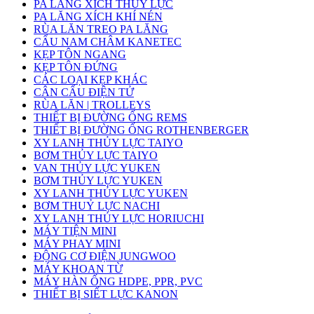
PA LĂNG XÍCH THỦY LỰC
PA LĂNG XÍCH KHÍ NÉN
RÙA LĂN TREO PA LĂNG
CẨU NAM CHÂM KANETEC
KẸP TÔN NGANG
KẸP TÔN ĐỨNG
CÁC LOẠI KẸP KHÁC
CÂN CẨU ĐIỆN TỬ
RÙA LĂN | TROLLEYS
THIẾT BỊ ĐƯỜNG ỐNG REMS
THIẾT BỊ ĐƯỜNG ỐNG ROTHENBERGER
XY LANH THỦY LỰC TAIYO
BƠM THỦY LỰC TAIYO
VAN THỦY LỰC YUKEN
BƠM THỦY LỰC YUKEN
XY LANH THỦY LỰC YUKEN
BƠM THUỶ LỰC NACHI
XY LANH THỦY LỰC HORIUCHI
MÁY TIỆN MINI
MÁY PHAY MINI
ĐỘNG CƠ ĐIỆN JUNGWOO
MÁY KHOAN TỪ
MÁY HÀN ỐNG HDPE, PPR, PVC
THIẾT BỊ SIẾT LỰC KANON