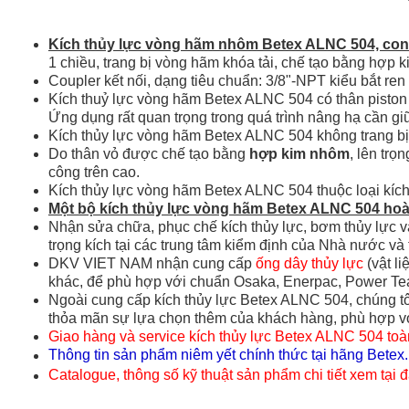
Kích thủy lực vòng hãm nhôm Betex ALNC 504, con
1 chiều, trang bị vòng hãm khóa tải, chế tạo bằng hợp
Coupler kết nối, dạng tiêu chuẩn: 3/8"-NPT kiểu bắt ren
Kích thuỷ lực vòng hãm Betex ALNC 504 có thân piston t
Ứng dụng rất quan trọng trong quá trình nâng hạ cần giữa
Kích thủy lực vòng hãm Betex ALNC 504 không trang bị l
Do thân vỏ được chế tạo bằng
hợp kim nhôm
, lên trọ
công trên cao.
Kích thủy lực vòng hãm Betex ALNC 504 thuộc loại kích t
Một bộ kích thủy lực vòng hãm Betex ALNC 504 ho
Nhận sửa chữa, phục chế kích thủy lực, bơm thủy lực và
trọng kích tại các trung tâm kiểm định của Nhà nước v
DKV VIET NAM nhận cung cấp
ống dây thủy lực
(vật l
khác, để phù hợp với chuẩn Osaka, Enerpac, Power Tea
Ngoài cung cấp kích thủy lực Betex ALNC 504, chúng t
thỏa mãn sự lựa chọn thêm của khách hàng, phù hợp với
Giao hàng và service kích thủy lực Betex ALNC 504 to
Thông
tin sản phẩm niêm yết chính thức tại hãng Betex
Catalogue, thông số kỹ thuật sản phẩm chi tiết xem tại đ