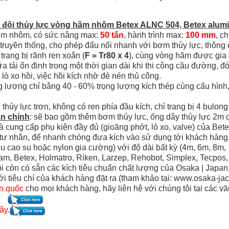
 đội
thủy lực vòng hãm nhôm Betex ALNC 504, Betex alumi
 kim nhôm, có sức nâng max:
50 tấn
, hành trình max:
100 mm
, c
 truyền thống, cho phép đấu nối nhanh với bơm thủy lực, thông 
rang bị rãnh ren xoắn (
F = Tr80 x 4
), cùng vòng hãm được gia c
 tải ổn định trong một thời gian dài khi thi công cầu đường, đó
ò xo hồi, việc hồi kích nhờ đè nén thủ công.
ng lượng chỉ bằng 40 - 60% trọng lượng kích thép cùng cấu hình, 
hủy lực trơn, không có ren phía đầu kích, chỉ trang bị 4 bulong
àn chỉnh
: sẽ bao gồm thêm bơm thủy lực, ống dây thủy lực 2m c
 cung cấp phụ kiện đầy đủ (gioăng phớt, lò xo, valve) của Bet
à tư nhân, để nhanh chóng đưa kích vào sử dụng tới khách hàng
iệu cao su hoặc nylon gia cường) với độ dài bất kỳ (4m, 6m, 8m,
m, Betex, Holmatro, Riken, Larzep, Rehobot, Simplex, Tecpos,
ôi còn có sẵn các kích tiêu chuẩn chất lượng của Osaka | Japa
 tiêu chí của khách hàng đặt ra (tham khảo tại: www.osaka-ja
àn quốc
cho mọi khách hàng, hãy liên hệ với chúng tôi tại các v
.
ây.