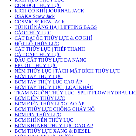
CON ĐỘI THỦY LỰC
KÍCH CƠ KHÍ | JOURNAL JACK
OSAKA Screw Jack
COSMIC SCREW JACK
TÚI KHÍ NÂNG HẠ | LIFFTING BAGS
CẢO THỦY LỰC
CẮT ĐAI ỐC THỦY LỰC & CƠ KHÍ
ĐỘT LỖ THỦY LỰC
CẮT THỦY LỰC | THÉP THANH
CẮT CÁP THỦY LỰC
ĐẦU CẮT THỦY LỰC ĐA NĂNG
ÉP CỐT THỦY LỰC
NÊM THỦY LỰC | TÁCH MẶT BÍCH THỦY LỰC
BƠM TAY THỦY LỰC
BƠM TAY THỦY LỰC CAO ÁP
BƠM TAY THỦY LỰC | LOẠI KHÁC
TRẠM NGUỒN THỦY LỰC | SPLIT FLOW HYDRAULI
BƠM ĐIỆN THỦY LỰC
BƠM ĐIỆN THỦY LỰC CAO ÁP
BƠM THỦY LỰC CHỐNG CHÁY NỔ
BƠM PIN THỦY LỰC
BƠM KHÍ NÉN THỦY LỰC
BƠM KHÍ NÉN THỦY LỰC CAO ÁP
BƠM THỦY LỰC XĂNG & DIESEL