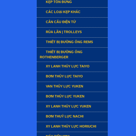
KẸP TÔN ĐỨNG
CÁC LOẠI KẸP KHÁC
CÂN CẨU ĐIỆN TỬ
RÙA LĂN | TROLLEYS
THIẾT BỊ ĐƯỜNG ỐNG REMS
THIẾT BỊ ĐƯỜNG ỐNG
ROTHENBERGER
XY LANH THỦY LỰC TAIYO
BƠM THỦY LỰC TAIYO
VAN THỦY LỰC YUKEN
BƠM THỦY LỰC YUKEN
XY LANH THỦY LỰC YUKEN
BƠM THUỶ LỰC NACHI
XY LANH THỦY LỰC HORIUCHI