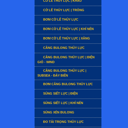
CỜ LÊ THỦY LỰC | KHẨU
CỜ LÊ THỦY LỰC | TRÒNG
BƠM CỜ LÊ THỦY LỰC
BƠM CỜ LÊ THỦY LỰC | KHÍ NÉN
BƠM CỜ LÊ THỦY LỰC | XĂNG
CĂNG BULONG THỦY LỰC
CĂNG BULONG THỦY LỰC | ĐIỆN
GIÓ - WIND
CĂNG BULONG THỦY LỰC |
SUBSEA - ĐÁY BIỂN
BƠM CĂNG BULONG THỦY LỰC
SÚNG SIẾT LỰC | ĐIỆN
SÚNG SIẾT LỰC | KHÍ NÉN
SÚNG XÉN BULONG
ĐO TẢI TRỌNG THỦY LỰC