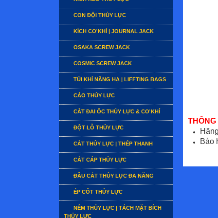
CON ĐỘI THỦY LỰC
KÍCH CƠ KHÍ | JOURNAL JACK
OSAKA SCREW JACK
COSMIC SCREW JACK
TÚI KHÍ NÂNG HẠ | LIFFTING BAGS
CẢO THỦY LỰC
CẮT ĐAI ỐC THỦY LỰC & CƠ KHÍ
THÔNG 
ĐỘT LỖ THỦY LỰC
Hãng
Bảo 
CẮT THỦY LỰC | THÉP THANH
CẮT CÁP THỦY LỰC
ĐẦU CẮT THỦY LỰC ĐA NĂNG
ÉP CỐT THỦY LỰC
NÊM THỦY LỰC | TÁCH MẶT BÍCH
THỦY LỰC