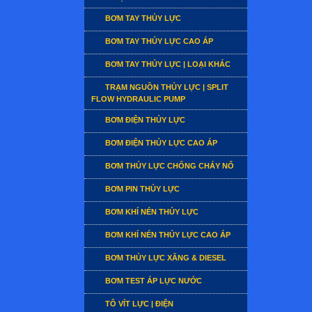
BƠM TAY THỦY LỰC
BƠM TAY THỦY LỰC CAO ÁP
BƠM TAY THỦY LỰC | LOẠI KHÁC
TRẠM NGUỒN THỦY LỰC | SPLIT
FLOW HYDRAULIC PUMP
BƠM ĐIỆN THỦY LỰC
BƠM ĐIỆN THỦY LỰC CAO ÁP
BƠM THỦY LỰC CHỐNG CHÁY NỔ
BƠM PIN THỦY LỰC
BƠM KHÍ NÉN THỦY LỰC
BƠM KHÍ NÉN THỦY LỰC CAO ÁP
BƠM THỦY LỰC XĂNG & DIESEL
BƠM TEST ÁP LỰC NƯỚC
TÔ VÍT LỰC | ĐIỆN