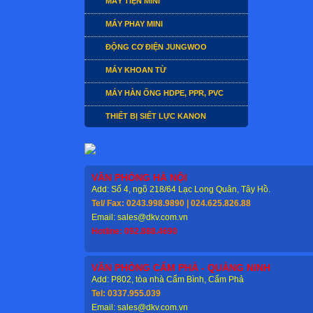
MÁY TIỆN MINI
MÁY PHAY MINI
ĐỘNG CƠ ĐIỆN JUNGWOO
MÁY KHOAN TỪ
MÁY HÀN ỐNG HDPE, PPR, PVC
THIẾT BỊ SIẾT LỰC KANON
VĂN PHÒNG HÀ NỘI
Add: Số 4, ngõ 218/64 Lạc Long Quân, Tây Hồ.
Tel/ Fax: 0243.998.9890 | 024.625.826.88
Email: sales@dkv.com.vn
Hotline: 092.888.4690
VĂN PHÒNG CẨM PHẢ - QUẢNG NINH
Add: P802, tòa nhà Cẩm Bình, Cẩm Phả
Tel: 0337.955.039
Email: sales@dkv.com.vn