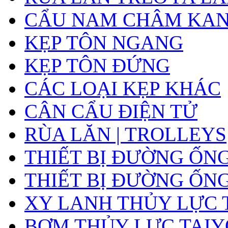
CẨU NAM CHÂM KA
KẸP TÔN NGANG
KẸP TÔN ĐỨNG
CÁC LOẠI KẸP KHÁC
CÂN CẨU ĐIỆN TỬ
RÙA LĂN | TROLLEYS
THIẾT BỊ ĐƯỜNG ỐN
THIẾT BỊ ĐƯỜNG ỐN
XY LANH THỦY LỰC 
BƠM THỦY LỰC TAIY