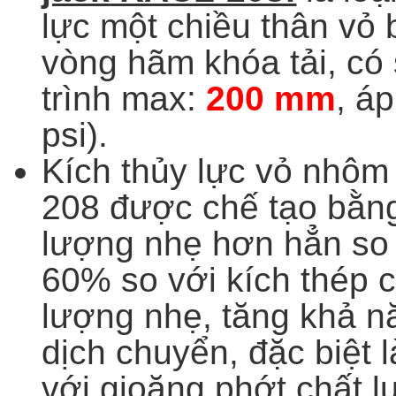
lực một chiều thân vỏ
vòng hãm khóa tải, c
trình max:
200 mm
, á
psi).
Kích thủy lực vỏ nhô
208
được chế tạo bằ
lượng nhẹ hơn hẳn so v
60% so với kích thép c
lượng nhẹ, tăng khả n
dịch chuyển, đặc biệt l
với gioăng phớt chất lư