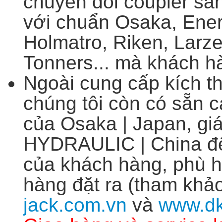
chuyển đổi coupler sa
với chuẩn Osaka, Ene
Holmatro, Riken, Larz
Tonners... mà khách h
Ngoài cung cấp kích t
chúng tôi còn có sẵn c
của Osaka | Japan, gi
HYDRAULIC | China để
của khách hàng, phù h
hàng đặt ra
(tham khảo
jack.com.vn
và
www.dk