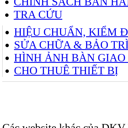
CHÍNH SÁCH BÁN H
TRA CỨU
HIỆU CHUẨN, KIỂM 
SỬA CHỮA & BẢO TR
HÌNH ẢNH BÀN GIAO
CHO THUÊ THIẾT BỊ
Giờ làm việc: 8h – 12h sá
tới Thứ 7 hàn
Các website khác của DK