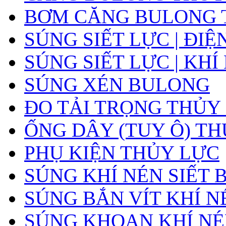
BƠM CĂNG BULONG 
SÚNG SIẾT LỰC | ĐIỆ
SÚNG SIẾT LỰC | KHÍ
SÚNG XÉN BULONG
ĐO TẢI TRỌNG THỦY
ỐNG DÂY (TUY Ô) T
PHỤ KIỆN THỦY LỰC
SÚNG KHÍ NÉN SIẾT
SÚNG BẮN VÍT KHÍ N
SÚNG KHOAN KHÍ N