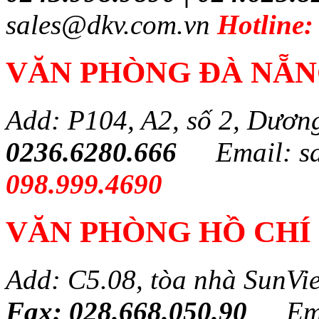
sales@dkv.com.vn
Hotline:
VĂN PHÒNG ĐÀ NẴ
Add: P104, A2, số 2, Dươn
0236.6280.666
Email: s
098.999.4690
VĂN PHÒNG HỒ CHÍ
Add: C5.08, tòa nhà SunVi
Fax: 028.668.050.90
Em