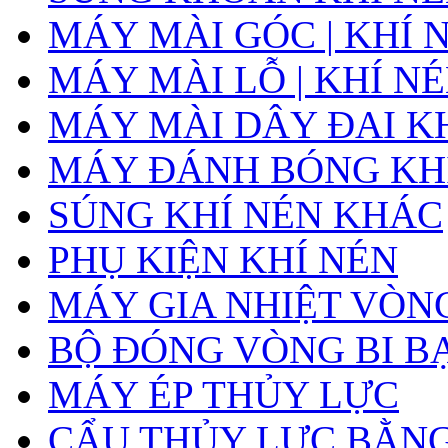
MÁY MÀI GÓC | KHÍ 
MÁY MÀI LỖ | KHÍ N
MÁY MÀI DÂY ĐAI K
MÁY ĐÁNH BÓNG KH
SÚNG KHÍ NÉN KHÁC
PHỤ KIỆN KHÍ NÉN
MÁY GIA NHIỆT VÒNG
BỘ ĐÓNG VÒNG BI B
MÁY ÉP THỦY LỰC
CẨU THỦY LỰC BẰNG