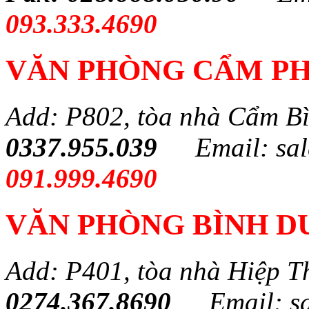
093.333.4690
VĂN PHÒNG CẨM PH
Add: P802, tòa nhà Cẩm B
0337.955.039
Email: sa
091.999.4690
VĂN PHÒNG BÌNH 
Add: P401, tòa nhà Hiệp T
0274.367.8690
Email: s