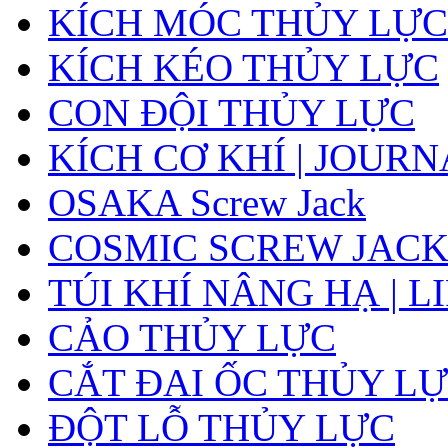
KÍCH MÓC THỦY LỰC
KÍCH KÉO THỦY LỰC
CON ĐỘI THỦY LỰC
KÍCH CƠ KHÍ | JOUR
OSAKA Screw Jack
COSMIC SCREW JAC
TÚI KHÍ NÂNG HẠ | L
CẢO THỦY LỰC
CẮT ĐAI ỐC THỦY LỰ
ĐỘT LỖ THỦY LỰC