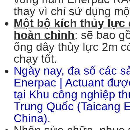
thay vì chỉ sử dụng một
Một bộ kích thủy lự
hoàn chỉnh
: sẽ bao g
ống dây thủy lực 2m có
chạy tốt.
Ngày nay, đa số các 
Enerpac | Actuant đượ
tại Khu công nghiệp t
Trung Quốc (Taicang 
China).