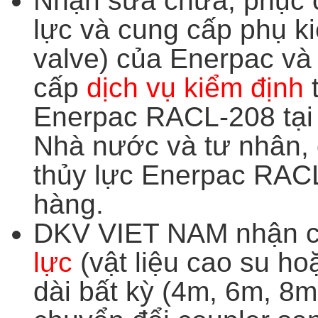
Nhận sửa chữa, phục c
lực và cung cấp phụ ki
valve) của Enerpac và
cấp
dịch vụ kiểm định
t
Enerpac RACL-208 tại 
Nhà nước và tư nhân,
thủy lực Enerpac RAC
hàng.
DKV VIET NAM nhận 
lực
(vật liệu cao su ho
dài bất kỳ (4m, 6m, 8m