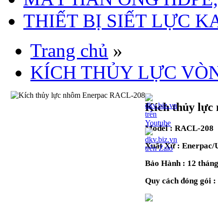
THIẾT BỊ SIẾT LỰC 
Trang chủ
»
KÍCH THỦY LỰC VÒ
Kích thủy lự
Model :
RACL-208
Xuất Xứ : Enerpac
Bảo Hành : 12 thán
Quy cách đóng gói 