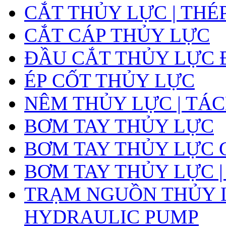
CẮT THỦY LỰC | THÉ
CẮT CÁP THỦY LỰC
ĐẦU CẮT THỦY LỰC 
ÉP CỐT THỦY LỰC
NÊM THỦY LỰC | TÁ
BƠM TAY THỦY LỰC
BƠM TAY THỦY LỰC 
BƠM TAY THỦY LỰC |
TRẠM NGUỒN THỦY L
HYDRAULIC PUMP