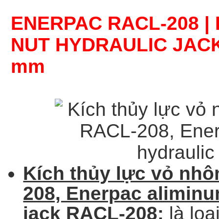
ENERPAC RACL-208
|
NUT
HYDRAULIC JAC
mm
Kích thủy lực vỏ nh
208, Enerpac alimin
jack
RACL-208:
là loạ