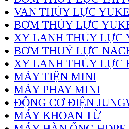
VAN THỦY LỰC YUK
BƠM THỦY LỰC YUK
XY LANH THỦY LỰC
BƠM THUỶ LỰC NAC
XY LANH THỦY LỰC 
MÁY TIỆN MINI
MÁY PHAY MINI
ĐỘNG CƠ ĐIỆN JUN
MÁY KHOAN TỪ
MÁY HÀN ỐNG HDPE, 