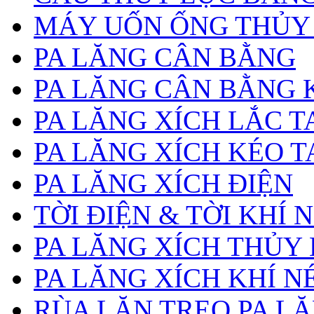
MÁY UỐN ỐNG THỦY
PA LĂNG CÂN BẰNG
PA LĂNG CÂN BẰNG 
PA LĂNG XÍCH LẮC T
PA LĂNG XÍCH KÉO T
PA LĂNG XÍCH ĐIỆN
TỜI ĐIỆN & TỜI KHÍ 
PA LĂNG XÍCH THỦY
PA LĂNG XÍCH KHÍ N
RÙA LĂN TREO PA L