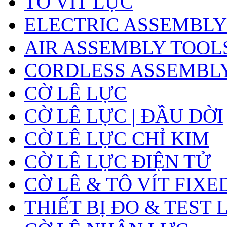
TÔ VÍT LỰC
ELECTRIC ASSEMBLY
AIR ASSEMBLY TOOL
CORDLESS ASSEMBL
CỜ LÊ LỰC
CỜ LÊ LỰC | ĐẦU DỜI
CỜ LÊ LỰC CHỈ KIM
CỜ LÊ LỰC ĐIỆN TỬ
CỜ LÊ & TÔ VÍT FIXE
THIẾT BỊ ĐO & TEST 