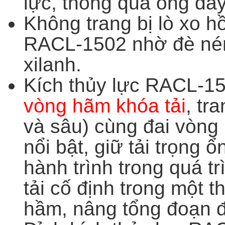
lực, thông qua ống dây
Không trang bị lò xo hồ
RACL-1502 nhờ đè nén
xilanh.
Kích thủy lực RACL-1
vòng hãm khóa tải
, tr
và sâu) cùng đai vòng
nổi bật, giữ tải trọng ổ
hành trình trong quá tr
tải cố định trong một t
hầm, nâng tổng đoạn đó