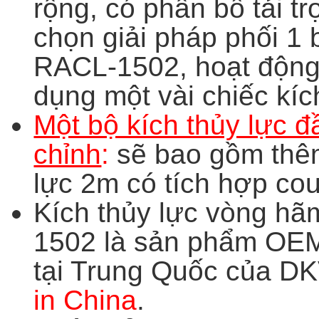
rộng, có phân bố tải 
chọn giải pháp phối 1 
RACL-1502, hoạt động 
dụng một vài chiếc kíc
Một bộ kích thủy lực 
chỉnh
:
sẽ bao gồm thêm
lực 2m có tích hợp cou
Kích thủy lực vòng hã
1502 là sản phẩm OEM 
tại Trung Quốc của 
in China
.