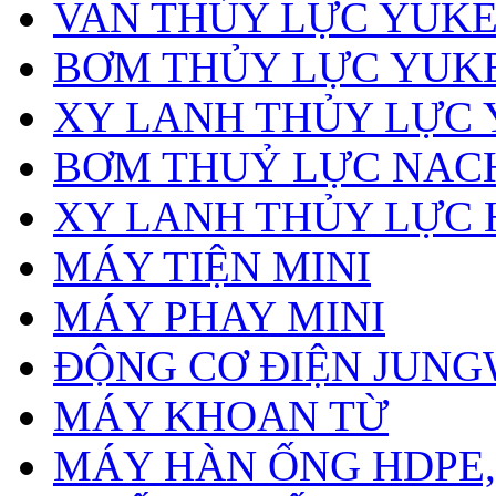
VAN THỦY LỰC YUK
BƠM THỦY LỰC YUK
XY LANH THỦY LỰC
BƠM THUỶ LỰC NAC
XY LANH THỦY LỰC 
MÁY TIỆN MINI
MÁY PHAY MINI
ĐỘNG CƠ ĐIỆN JUN
MÁY KHOAN TỪ
MÁY HÀN ỐNG HDPE, 