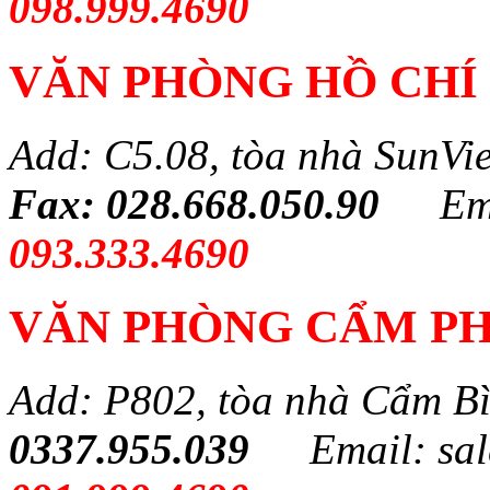
098.999.4690
VĂN PHÒNG HỒ CHÍ
Add: C5.08, tòa nhà SunVi
Fax: 028.668.050.90
Em
093.333.4690
VĂN PHÒNG CẨM PH
Add: P802, tòa nhà Cẩm B
0337.955.039
Email: sa