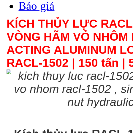
Báo giá
KÍCH THỦY LỰC RACL-
VÒNG HÃM VỎ NHÔM
ACTING ALUMINUM L
RACL-1
502
| 150 tấn |