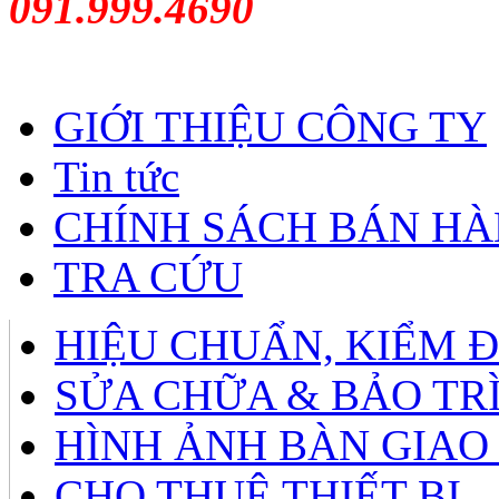
091.999.4690
GIỚI THIỆU CÔNG TY
Tin tức
CHÍNH SÁCH BÁN H
TRA CỨU
HIỆU CHUẨN, KIỂM 
SỬA CHỮA & BẢO TR
HÌNH ẢNH BÀN GIAO
CHO THUÊ THIẾT BỊ