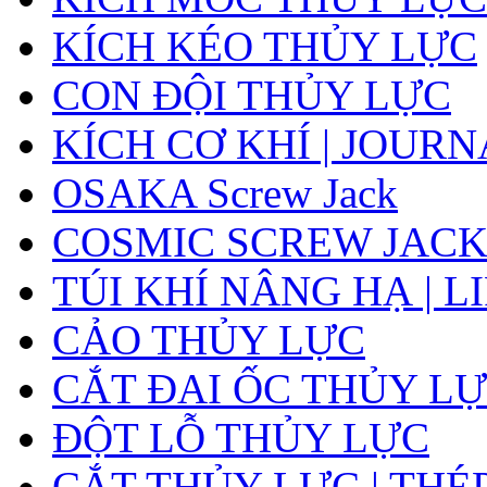
KÍCH KÉO THỦY LỰC
CON ĐỘI THỦY LỰC
KÍCH CƠ KHÍ | JOUR
OSAKA Screw Jack
COSMIC SCREW JAC
TÚI KHÍ NÂNG HẠ | L
CẢO THỦY LỰC
CẮT ĐAI ỐC THỦY LỰ
ĐỘT LỖ THỦY LỰC
CẮT THỦY LỰC | THÉ