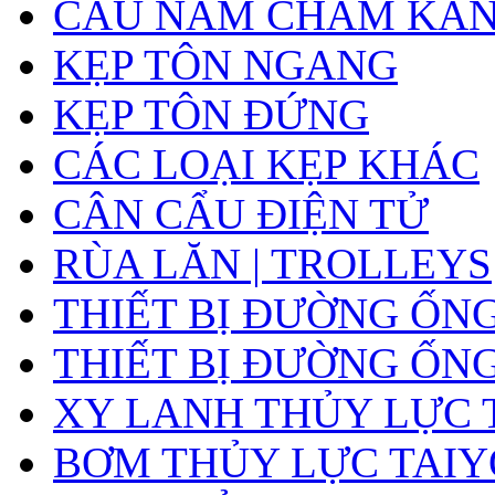
CẨU NAM CHÂM KA
KẸP TÔN NGANG
KẸP TÔN ĐỨNG
CÁC LOẠI KẸP KHÁC
CÂN CẨU ĐIỆN TỬ
RÙA LĂN | TROLLEYS
THIẾT BỊ ĐƯỜNG ỐN
THIẾT BỊ ĐƯỜNG ỐN
XY LANH THỦY LỰC 
BƠM THỦY LỰC TAIY