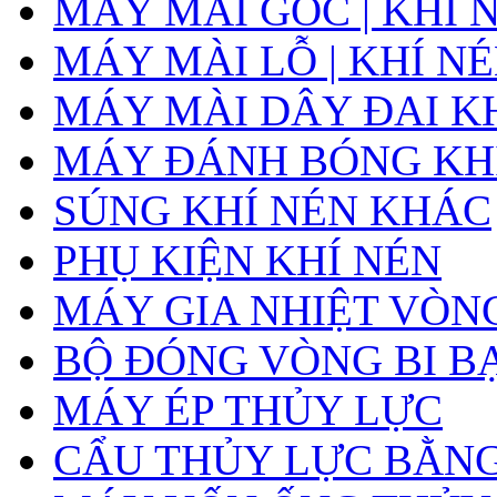
MÁY MÀI GÓC | KHÍ 
MÁY MÀI LỖ | KHÍ N
MÁY MÀI DÂY ĐAI K
MÁY ĐÁNH BÓNG KH
SÚNG KHÍ NÉN KHÁC
PHỤ KIỆN KHÍ NÉN
MÁY GIA NHIỆT VÒNG
BỘ ĐÓNG VÒNG BI B
MÁY ÉP THỦY LỰC
CẨU THỦY LỰC BẰNG