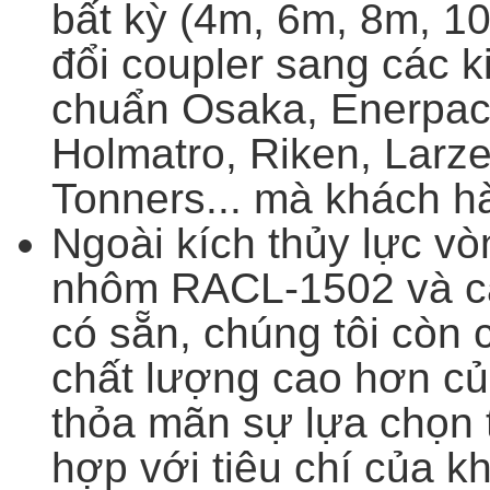
bất kỳ (4m, 6m, 8m, 1
đổi coupler sang các k
chuẩn Osaka, Enerpac
Holmatro, Riken, Larz
Tonners... mà khách h
Ngoài kích thủy lực vò
nhôm
RACL-
1502 và c
có sẵn, chúng tôi còn 
chất lượng cao hơn củ
thỏa mãn sự lựa chọn
hợp với tiêu chí của k