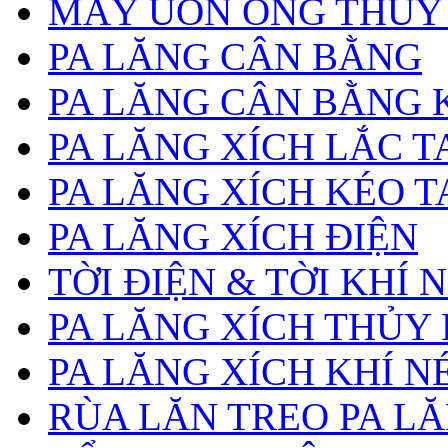
MÁY UỐN ỐNG THỦY
PA LĂNG CÂN BẰNG
PA LĂNG CÂN BẰNG 
PA LĂNG XÍCH LẮC T
PA LĂNG XÍCH KÉO T
PA LĂNG XÍCH ĐIỆN
TỜI ĐIỆN & TỜI KHÍ 
PA LĂNG XÍCH THỦY
PA LĂNG XÍCH KHÍ N
RÙA LĂN TREO PA L