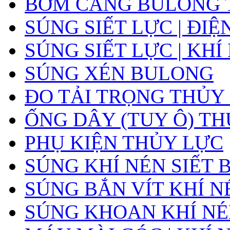
BƠM CĂNG BULONG 
SÚNG SIẾT LỰC | ĐIỆ
SÚNG SIẾT LỰC | KHÍ
SÚNG XÉN BULONG
ĐO TẢI TRỌNG THỦY
ỐNG DÂY (TUY Ô) T
PHỤ KIỆN THỦY LỰC
SÚNG KHÍ NÉN SIẾT
SÚNG BẮN VÍT KHÍ N
SÚNG KHOAN KHÍ N